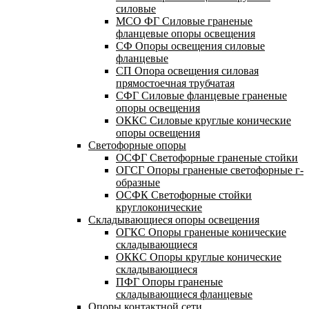
силовые
МСО ФГ Силовые граненые
фланцевые опоры освещения
СФ Опоры освещения силовые
фланцевые
СП Опора освещения силовая
прямостоечная трубчатая
СФГ Силовые фланцевые граненые
опоры освещения
ОККС Силовые круглые конические
опоры освещения
Светофорные опоры
ОСФГ Светофорные граненые стойки
ОГСГ Опоры граненые светофорные г-
образные
ОСФК Светофорные стойки
круглоконические
Складывающиеся опоры освещения
ОГКС Опоры граненые конические
складывающиеся
ОККС Опоры круглые конические
складывающиеся
ПФГ Опоры граненые
складывающиеся фланцевые
Опоры контактной сети