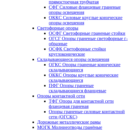
прямостоечная трубчатая
СФГ Силовые фланцевые граненые
опоры освещения
ОККС Силовые круглые конические
опоры освещения
Светофорные опоры
ОСФГ Светофорные граненые стойки
ОГСГ Опоры граненые светофорные г-
образные
ОСФК Светофорные стойки
круглоконические
Складывающиеся опоры освещения
ОГКС Опоры граненые конические
складывающиеся
ОККС Опоры круглые конические
складывающиеся
ПФГ Опоры граненые
складывающиеся фланцевые
Опоры контактной сети
ТФГ Опора для контактной сети
фланцевая граненая
Опоры граненые силовые контактной
сети (ОГСКС)
Дорожные металлические рамы
МОГК Молниеотводы гранёные