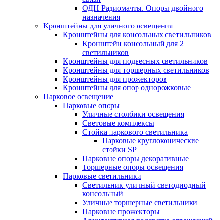
ОДН Радиомачты. Опоры двойного
назначения
Кронштейны для уличного освещения
Кронштейны для консольных светильников
Кронштейн консольный для 2
светильников
Кронштейны для подвесных светильников
Кронштейны для торшерных светильников
Кронштейны для прожекторов
Кронштейны для опор однорожковые
Парковое освещение
Парковые опоры
Уличные столбики освещения
Световые комплексы
Стойка паркового светильника
Парковые круглоконические
стойки SP
Парковые опоры декоративные
Торшерные опоры освещения
Парковые светильники
Светильник уличный светодиодный
консольный
Уличные торшерные светильники
Парковые прожекторы