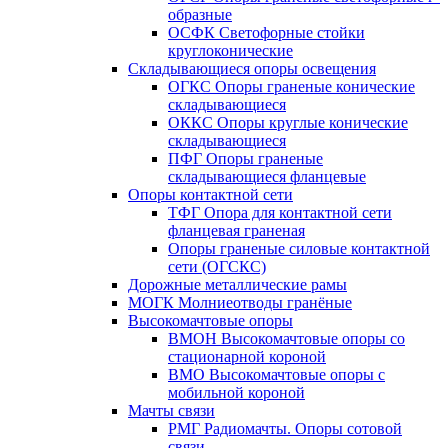
образные
ОСФК Светофорные стойки
круглоконические
Складывающиеся опоры освещения
ОГКС Опоры граненые конические
складывающиеся
ОККС Опоры круглые конические
складывающиеся
ПФГ Опоры граненые
складывающиеся фланцевые
Опоры контактной сети
ТФГ Опора для контактной сети
фланцевая граненая
Опоры граненые силовые контактной
сети (ОГСКС)
Дорожные металлические рамы
МОГК Молниеотводы гранёные
Высокомачтовые опоры
ВМОН Высокомачтовые опоры со
стационарной короной
ВМО Высокомачтовые опоры с
мобильной короной
Мачты связи
РМГ Радиомачты. Опоры сотовoй
связи