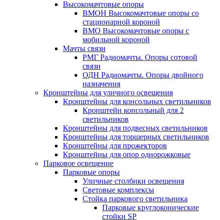
Высокомачтовые опоры
ВМОН Высокомачтовые опоры со
стационарной короной
ВМО Высокомачтовые опоры с
мобильной короной
Мачты связи
РМГ Радиомачты. Опоры сотовoй
связи
ОДН Радиомачты. Опоры двойного
назначения
Кронштейны для уличного освещения
Кронштейны для консольных светильников
Кронштейн консольный для 2
светильников
Кронштейны для подвесных светильников
Кронштейны для торшерных светильников
Кронштейны для прожекторов
Кронштейны для опор однорожковые
Парковое освещение
Парковые опоры
Уличные столбики освещения
Световые комплексы
Стойка паркового светильника
Парковые круглоконические
стойки SP