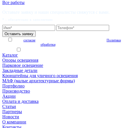
Все работы
Оставьте заявку и наши специалисты свяжутся с вами.
* - обязательно к заполнению
Я даю
согласие
на обработку персональных данных на условиях
Политики
обработки
персональных данных
Я согласен получать рекламные и информационные материалы
Каталог
Опоры освещения
Парковое освещение
Закладные детали
Кронштейны для уличного освещения
МАФ (малые архитектурные формы)
Портфолио
Производство
Акции
Оплата и доставка
Статьи
Партнеры
Новости
О компании
Контакты