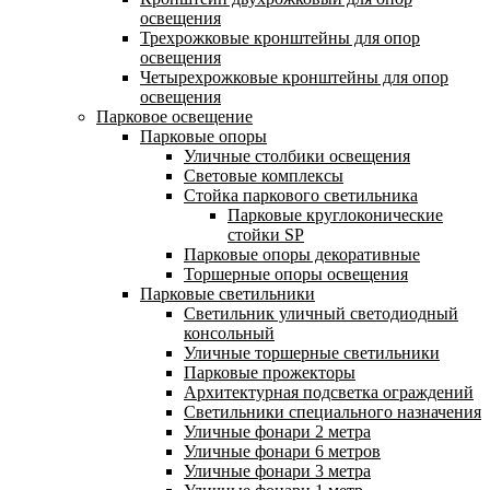
освещения
Трехрожковые кронштейны для опор
освещения
Четырехрожковые кронштейны для опор
освещения
Парковое освещение
Парковые опоры
Уличные столбики освещения
Световые комплексы
Стойка паркового светильника
Парковые круглоконические
стойки SP
Парковые опоры декоративные
Торшерные опоры освещения
Парковые светильники
Светильник уличный светодиодный
консольный
Уличные торшерные светильники
Парковые прожекторы
Архитектурная подсветка ограждений
Светильники специального назначения
Уличные фонари 2 метра
Уличные фонари 6 метров
Уличные фонари 3 метра