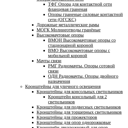
ТФГ Опора для контактной сети
фланцевая граненая
Опоры граненые силовые контактной
сети (ОГСКС)
Дорожные металлические рамы
МОГК Молниеотводы гранёные
Высокомачтовые опоры
ВМОН Высокомачтовые опоры со
стационарной короной
ВМО Высокомачтовые опоры с
мобильной короной
Мачты связи
РМГ Радиомачты. Опоры сотовoй
связи
ОДН Радиомачты. Опоры двойного
назначения
Кронштейны для уличного освещения
Кронштейны для консольных светильников
Кронштейн консольный для 2
светильников
Кронштейны для подвесных светильников
Кронштейны для торшерных светильников
Кронштейны для прожекторов
Кронштейны для опор однорожковые
Кронштейн двухрожковый для опор