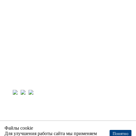
Новости
О компании
Контакты
Контакты
8-800-600-26-44
info+184416@invest-integ.ru
Пн-пт: 08:00-17:00
Офис: 420073, г. Казань, ул. Седова, д.2, корпус 5
Производство: 420051, г. Казань, ул. Тэцевская,
д.16
© ООО «ИНВЕСТ-ИНТЕГРАЦИЯ» 2026
Политика обработки Персональных данных
Согласие на обработку персональных данных
Файлы cookie
Для улучшения работы сайта мы применяем
Понятно
Карта сайта