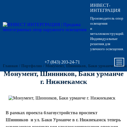
ИНВЕСТ-
Опоры освещения
Гарантии
Вопрос-ответ
Несиловые опор
Кронштейны для
Парковые опоры
ИНТЕГРАЦИЯ
светильников
Производитель опор
Кронштейны для уличного
Силовые опоры 
Парковые свети
освещения
освещения
Кронштейны для
и
светильников
металлоконструкций.
Светофорные оп
Антивандальные 
Индивидуальные
Парковое освещение
питающие посты
решения для
Кронштейны для
уличного освещения.
Складывающиес
светильников
Закладные детали
освещения
+7 (843) 203-24-71
Главная
/
Портфолио
/
Монумент, Шинников, Баки урманче г. Ниж
Кронштейны для
МАФ (малые архитектурные
Опоры контактно
Монумент, Шинников, Баки урманче
формы)
г. Нижнекамск
Кронштейны для
Дорожные метал
однорожковые
МОГК Молниеотв
Высокомачтовые
В рамках проекта благоустройства проспект
Шинников и ул. Баки Урманче в г. Нижнекамск теперь
Мачты связи
освещаются изогнутыми круглоконическими опорами