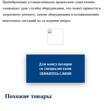
Архитектурная подсветка
Пренебрежение установленными правилами существенно
ограждений
уменьшает срок службы оборудования, что может привести к
Светильники специального
затратному ремонту, замене оборудования и возникновению
назначения
нештатных ситуаций из-за падения опоры.
Уличные фонари 2 метра
Уличные фонари 6 метров
Уличные фонари 3 метра
Уличные фонари 1 метр
Уличные фонари 4 метра
Для консультации
Антивандальные светильники и
со специалистами
питающие посты
свяжитесь с нами
ЗАКЛАДНЫЕ ДЕТАЛИ
МАФ (МАЛЫЕ АРХИТЕКТУРНЫЕ ФОРМЫ)
Похожие товары