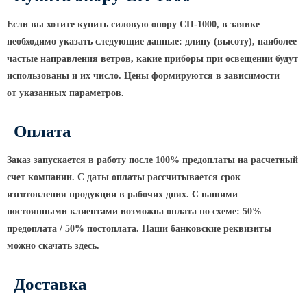
ТФГ Опора для контактной сети
фланцевая граненая
Если вы хотите купить силовую опору СП-1000, в заявке
Опоры граненые силовые
необходимо указать следующие данные: длину
(высоту
), наиболее
контактной сети (ОГСКС)
частые направления ветров, какие приборы при освещении будут
Дорожные металлические рамы
использованы и их число. Цены формируются в зависимости
от указанных параметров.
МОГК Молниеотводы гранёные
Высокомачтовые опоры
Оплата
ВМОН Высокомачтовые опоры со
стационарной короной
Заказ запускается в работу после 100% предоплаты на расчетный
счет компании. С даты оплаты рассчитывается срок
ВМО Высокомачтовые опоры с
мобильной короной
изготовления продукции в рабочих днях. С нашими
постоянными клиентами возможна оплата по схеме: 50%
Мачты связи
предоплата / 50% постоплата. Наши банковские реквизиты
РМГ Радиомачты. Опоры сотовoй
можно скачать здесь.
связи
ОДН Радиомачты. Опоры двойного
Доставка
назначения