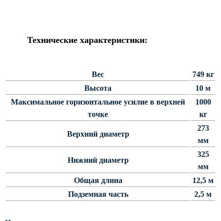
Силовые опоры освещения
СПГ Силовые граненые
прямостоечные опоры освещения
Технические характеристики:
ОГС Опоры освещения граненые
силовые
Вес
749 кг
ОКС Опоры освещения круглые
силовые
Высота
10 м
МСО ФГ Силовые граненые
Максимальное горизонтальное усилие в верхней
1000
фланцевые опоры освещения
точке
кг
СФ Опоры освещения силовые
273
Верхний диаметр
фланцевые
мм
СП Опора освещения силовая
325
Нижний диаметр
прямостоечная трубчатая
мм
СФГ Силовые фланцевые
Общая длина
12,5 м
граненые опоры освещения
Подземная часть
2,5 м
ОККС Силовые круглые
конические опоры освещения