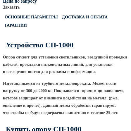
Цена по запросу
Светофорные опоры
Заказать
ОСФГ Светофорные граненые
ОСНОВНЫЕ ПАРАМЕТРЫ
ДОСТАВКА И ОПЛАТА
стойки
ГАРАНТИИ
ОГСГ Опоры граненые
светофорные г-образные
Устройство СП-1000
ОСФК Светофорные стойки
круглоконические
Опора служит для установки светильников, воздушной проводки
Складывающиеся опоры освещения
кабелей, прокладки низковольтных линий, для установки
и освещения щитов для рекламы и информации.
ОГКС Опоры граненые конические
складывающиеся
Изготавливается из трубного металлопроката. Может нести
ОККС Опоры круглые конические
нагрузку от 300 до 2000 кг. Покрывается горячим цинкованием,
складывающиеся
которое защищает от внешнего воздействия на металл
(ржа
,
ПФГ Опоры граненые
окисление и прочее). Данный метод обработки гарантирует,
складывающиеся фланцевые
что столбы не будут подвержены окислению в течение 25 лет.
Опоры контактной сети
Купить опору СП-1000