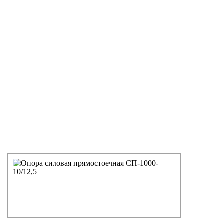
прямостоечные
ОГК (ОГКф) Опоры освещения
граненые конические
НФГ Опоры освещения несиловые
фланцевые граненые
НПГ Опоры освещения несиловые
прямостоечные граненые
ОКК Опоры освещения
круглоконические
НФК Опоры освещения несиловые
фланцевые круглоконические
НПК Опоры освещения несиловые
прямостоечные круглоконические
НФ Трубчатая опора освещения
несиловая фланцевая
НП Опора освещения несиловая
прямостоечная трубчатая