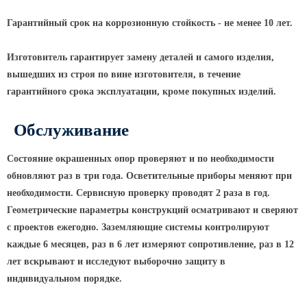
Парковые опоры
Гарантийный срок на коррозионную стойкость - не менее 10 лет.
Уличные столбики освещения
Изготовитель гарантирует замену деталей и самого изделия,
Световые комплексы
вышедших из строя по вине изготовителя, в течение
гарантийного срока эксплуатации, кроме покупных изделий.
Стойка паркового светильника
Парковые круглоконические
Обслуживание
стойки SP
Парковые опоры декоративные
Состояние окрашенных опор проверяют и по необходимости
обновляют раз в три года. Осветительные приборы меняют при
Торшерные опоры освещения
необходимости. Сервисную проверку проводят 2 раза в год.
Парковые светильники
Геометрические параметры конструкций осматривают и сверяют
с проектов ежегодно. Заземляющие системы контролируют
Светильник уличный
светодиодный консольный
каждые 6 месяцев, раз в 6 лет измеряют сопротивление, раз в 12
лет вскрывают и исследуют выборочно защиту в
Уличные торшерные светильники
индивидуальном порядке.
Парковые прожекторы