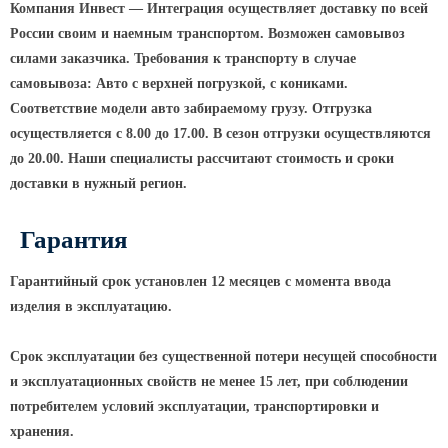
Компания Инвест — Интеграция осуществляет доставку по всей
КРОНШТЕЙНЫ ДЛЯ УЛИЧНОГО
России своим и наемным транспортом. Возможен самовывоз
ОСВЕЩЕНИЯ
силами заказчика. Требования к транспорту в случае
самовывоза: Авто с верхней погрузкой, с кониками.
Соответствие модели авто забираемому грузу. Отгрузка
Кронштейны для консольных
осуществляется с 8.00 до 17.00. В сезон отгрузки осуществляются
светильников
до 20.00. Наши специалисты рассчитают стоимость и сроки
Кронштейн консольный для 2
доставки в нужный регион.
светильников
Кронштейны для подвесных
Гарантия
светильников
Кронштейны для торшерных
Гарантийный срок установлен 12 месяцев с момента ввода
светильников
изделия в эксплуатацию.
Кронштейны для прожекторов
Срок эксплуатации без существенной потери несущей способности
Кронштейны для опор однорожковые
и эксплуатационных свойств не менее 15 лет, при соблюдении
потребителем условий эксплуатации, транспортировки и
ПАРКОВОЕ ОСВЕЩЕНИЕ
хранения.