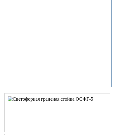
прямостоечные
ОГК (ОГКф) Опоры освещения
граненые конические
НФГ Опоры освещения несиловые
фланцевые граненые
НПГ Опоры освещения несиловые
прямостоечные граненые
ОКК Опоры освещения
круглоконические
НФК Опоры освещения несиловые
фланцевые круглоконические
НПК Опоры освещения несиловые
прямостоечные круглоконические
НФ Трубчатая опора освещения
несиловая фланцевая
НП Опора освещения несиловая
прямостоечная трубчатая