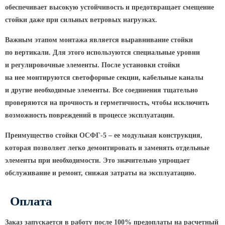
обеспечивает высокую устойчивость и предотвращает смещение
Парковые опоры
стойки даже при сильных ветровых нагрузках.
Уличные столбики освещения
Важным этапом монтажа является выравнивание стойки
Световые комплексы
по вертикали. Для этого используются специальные уровни
и регулировочные элементы. После установки стойки
Стойка паркового светильника
на нее монтируются светофорные секции, кабельные каналы
Парковые круглоконические
и другие необходимые элементы. Все соединения тщательно
стойки SP
проверяются на прочность и герметичность, чтобы исключить
Парковые опоры декоративные
возможность повреждений в процессе эксплуатации.
Торшерные опоры освещения
Преимущество стойки ОСФГ-5 – ее модульная конструкция,
Парковые светильники
которая позволяет легко демонтировать и заменять отдельные
элементы при необходимости. Это значительно упрощает
Светильник уличный
обслуживание и ремонт, снижая затраты на эксплуатацию.
светодиодный консольный
Уличные торшерные светильники
Оплата
Парковые прожекторы
Заказ запускается в работу после 100% предоплаты на расчетный