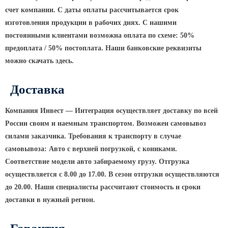
Архитектурная подсветка
счет компании. С даты оплаты рассчитывается срок
ограждений
изготовления продукции в рабочих днях. С нашими
Светильники специального
постоянными клиентами возможна оплата по схеме: 50%
назначения
предоплата / 50% постоплата. Наши банковские реквизиты
Уличные фонари 2 метра
можно скачать здесь.
Уличные фонари 6 метров
Уличные фонари 3 метра
Доставка
Уличные фонари 1 метр
Компания Инвест — Интеграция осуществляет доставку по всей
Уличные фонари 4 метра
России своим и наемным транспортом. Возможен самовывоз
Антивандальные светильники и
силами заказчика. Требования к транспорту в случае
питающие посты
самовывоза: Авто с верхней погрузкой, с кониками.
Соответствие модели авто забираемому грузу. Отгрузка
ЗАКЛАДНЫЕ ДЕТАЛИ
осуществляется с 8.00 до 17.00. В сезон отгрузки осуществляются
до 20.00. Наши специалисты рассчитают стоимость и сроки
МАФ (МАЛЫЕ АРХИТЕКТУРНЫЕ ФОРМЫ)
доставки в нужный регион.