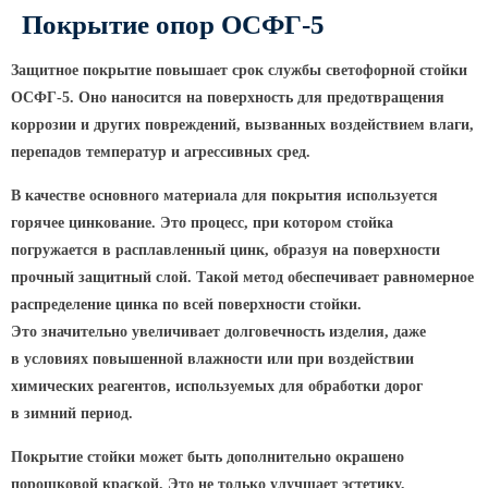
ТФГ Опора для контактной сети
Покрытие опор ОСФГ-5
фланцевая граненая
Опоры граненые силовые
Защитное покрытие повышает срок службы светофорной стойки
контактной сети (ОГСКС)
ОСФГ-5. Оно наносится на поверхность для предотвращения
Дорожные металлические рамы
коррозии и других повреждений, вызванных воздействием влаги,
МОГК Молниеотводы гранёные
перепадов температур и агрессивных сред.
Высокомачтовые опоры
В качестве основного материала для покрытия используется
горячее цинкование. Это процесс, при котором стойка
ВМОН Высокомачтовые опоры со
стационарной короной
погружается в расплавленный цинк, образуя на поверхности
прочный защитный слой. Такой метод обеспечивает равномерное
ВМО Высокомачтовые опоры с
распределение цинка по всей поверхности стойки.
мобильной короной
Это значительно увеличивает долговечность изделия, даже
Мачты связи
в условиях повышенной влажности или при воздействии
РМГ Радиомачты. Опоры сотовoй
химических реагентов, используемых для обработки дорог
связи
в зимний период.
ОДН Радиомачты. Опоры двойного
Покрытие стойки может быть дополнительно окрашено
назначения
порошковой краской. Это не только улучшает эстетику,