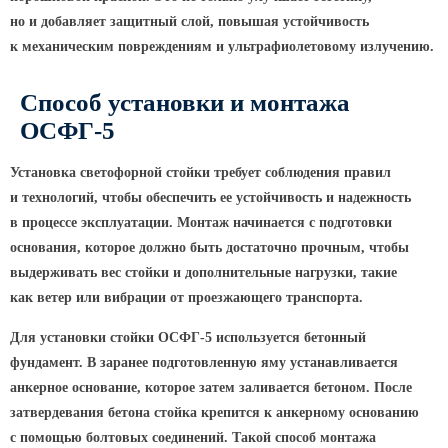
но и добавляет защитный слой, повышая устойчивость
КРОНШТЕЙНЫ ДЛЯ УЛИЧНОГО
к механическим повреждениям и ультрафиолетовому излучению.
ОСВЕЩЕНИЯ
Способ установки и монтажа
Кронштейны для консольных
ОСФГ-5
светильников
Установка светофорной стойки требует соблюдения правил
Кронштейн консольный для 2
светильников
и технологий, чтобы обеспечить ее устойчивость и надежность
в процессе эксплуатации. Монтаж начинается с подготовки
Кронштейны для подвесных
основания, которое должно быть достаточно прочным, чтобы
светильников
выдерживать вес стойки и дополнительные нагрузки, такие
Кронштейны для торшерных
как ветер или вибрации от проезжающего транспорта.
светильников
Кронштейны для прожекторов
Для установки стойки ОСФГ-5 используется бетонный
фундамент. В заранее подготовленную яму устанавливается
Кронштейны для опор однорожковые
анкерное основание, которое затем заливается бетоном. После
затвердевания бетона стойка крепится к анкерному основанию
ПАРКОВОЕ ОСВЕЩЕНИЕ
с помощью болтовых соединений. Такой способ монтажа