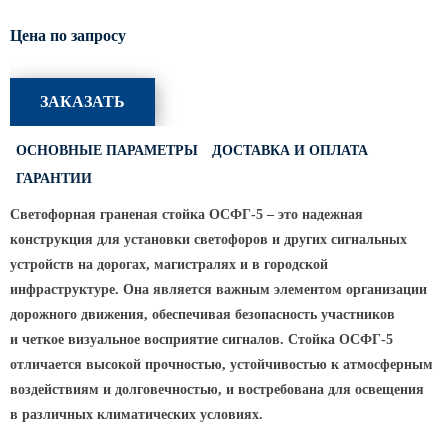
Светофорные опоры
Цена по запросу
ОСФГ Светофорные граненые
стойки
ЗАКАЗАТЬ
ОГСГ Опоры граненые
светофорные г-образные
ОСНОВНЫЕ ПАРАМЕТРЫ
ДОСТАВКА И ОПЛАТА
ОСФК Светофорные стойки
ГАРАНТИИ
круглоконические
Складывающиеся опоры освещения
Светофорная граненая стойка ОСФГ-5 – это надежная
конструкция для установки светофоров и других сигнальных
ОГКС Опоры граненые конические
устройств на дорогах, магистралях и в городской
складывающиеся
инфраструктуре. Она является важным элементом организации
ОККС Опоры круглые конические
дорожного движения, обеспечивая безопасность участников
складывающиеся
и четкое визуальное восприятие сигналов. Стойка ОСФГ-5
ПФГ Опоры граненые
отличается высокой прочностью, устойчивостью к атмосферным
складывающиеся фланцевые
воздействиям и долговечностью, и востребована для освещения
Опоры контактной сети
в различных климатических условиях.