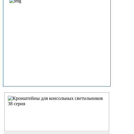
прямостоечные
ОГК (ОГКф) Опоры освещения
граненые конические
НФГ Опоры освещения несиловые
фланцевые граненые
НПГ Опоры освещения несиловые
прямостоечные граненые
ОКК Опоры освещения
круглоконические
НФК Опоры освещения несиловые
фланцевые круглоконические
НПК Опоры освещения несиловые
прямостоечные круглоконические
НФ Трубчатая опора освещения
несиловая фланцевая
НП Опора освещения несиловая
прямостоечная трубчатая