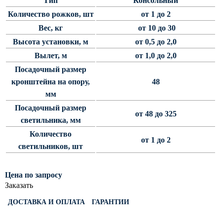
Тип
Консольный
Светофорные опоры
Количество рожков, шт
от 1 до 2
Вес, кг
от 10 до 30
ОСФГ Светофорные граненые
стойки
Высота установки, м
от 0,5 до 2,0
ОГСГ Опоры граненые
Вылет, м
от 1,0 до 2,0
светофорные г-образные
Посадочный размер
ОСФК Светофорные стойки
кронштейна на опору,
48
круглоконические
мм
Складывающиеся опоры освещения
Посадочный размер
от 48 до 325
светильника, мм
ОГКС Опоры граненые конические
Количество
складывающиеся
от 1 до 2
светильников, шт
ОККС Опоры круглые конические
складывающиеся
Цена по запросу
ПФГ Опоры граненые
Заказать
складывающиеся фланцевые
Опоры контактной сети
ДОСТАВКА И ОПЛАТА
ГАРАНТИИ