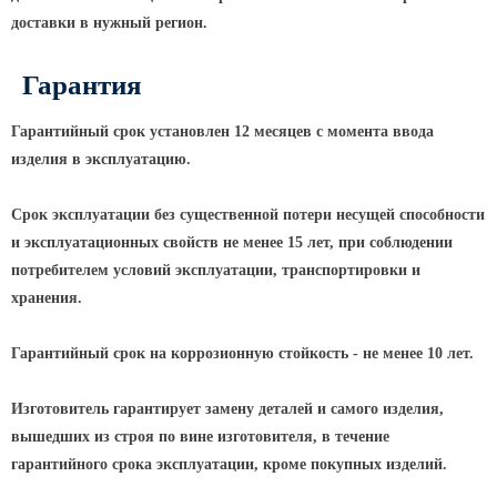
доставки в нужный регион.
КРОНШТЕЙНЫ ДЛЯ УЛИЧНОГО
ОСВЕЩЕНИЯ
Гарантия
Кронштейны для консольных
Гарантийный срок установлен 12 месяцев с момента ввода
светильников
изделия в эксплуатацию.
Кронштейн консольный для 2
Срок эксплуатации без существенной потери несущей способности
светильников
и эксплуатационных свойств не менее 15 лет, при соблюдении
Кронштейны для подвесных
потребителем условий эксплуатации, транспортировки и
светильников
хранения.
Кронштейны для торшерных
светильников
Гарантийный срок на коррозионную стойкость - не менее 10 лет.
Кронштейны для прожекторов
Кронштейны для опор однорожковые
Изготовитель гарантирует замену деталей и самого изделия,
вышедших из строя по вине изготовителя, в течение
ПАРКОВОЕ ОСВЕЩЕНИЕ
гарантийного срока эксплуатации, кроме покупных изделий.