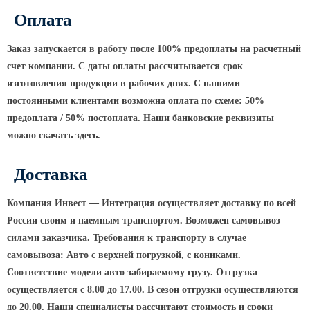
ТФГ Опора для контактной сети
фланцевая граненая
Оплата
Опоры граненые силовые
Заказ запускается в работу после 100% предоплаты на расчетный
контактной сети (ОГСКС)
счет компании. С даты оплаты рассчитывается срок
Дорожные металлические рамы
изготовления продукции в рабочих днях. С нашими
МОГК Молниеотводы гранёные
постоянными клиентами возможна оплата по схеме: 50%
Высокомачтовые опоры
предоплата / 50% постоплата. Наши банковские реквизиты
можно скачать здесь.
ВМОН Высокомачтовые опоры со
стационарной короной
Доставка
ВМО Высокомачтовые опоры с
мобильной короной
Компания Инвест — Интеграция осуществляет доставку по всей
Мачты связи
России своим и наемным транспортом. Возможен самовывоз
силами заказчика. Требования к транспорту в случае
РМГ Радиомачты. Опоры сотовoй
самовывоза: Авто с верхней погрузкой, с кониками.
связи
Соответствие модели авто забираемому грузу. Отгрузка
ОДН Радиомачты. Опоры двойного
осуществляется с 8.00 до 17.00. В сезон отгрузки осуществляются
назначения
до 20.00. Наши специалисты рассчитают стоимость и сроки