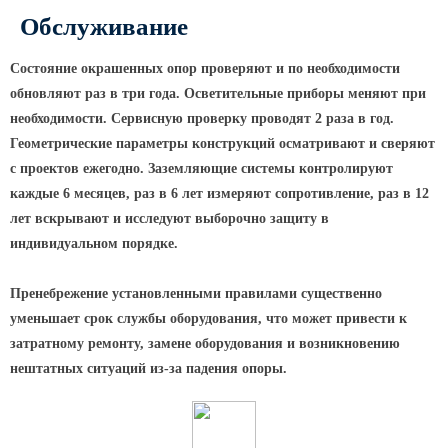
Обслуживание
Парковые опоры
Состояние окрашенных опор проверяют и по необходимости
Уличные столбики освещения
обновляют раз в три года. Осветительные приборы меняют при
Световые комплексы
необходимости. Сервисную проверку проводят 2 раза в год.
Стойка паркового светильника
Геометрические параметры конструкций осматривают и сверяют
с проектов ежегодно. Заземляющие системы контролируют
Парковые круглоконические
каждые 6 месяцев, раз в 6 лет измеряют сопротивление, раз в 12
стойки SP
лет вскрывают и исследуют выборочно защиту в
Парковые опоры декоративные
индивидуальном порядке.
Торшерные опоры освещения
Парковые светильники
Пренебрежение установленными правилами существенно
уменьшает срок службы оборудования, что может привести к
Светильник уличный
затратному ремонту, замене оборудования и возникновению
светодиодный консольный
нештатных ситуаций из-за падения опоры.
Уличные торшерные светильники
Парковые прожекторы