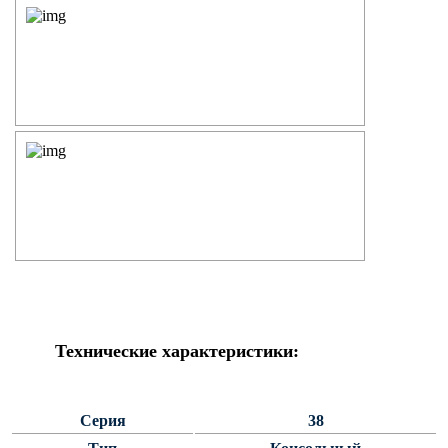
Силовые опоры освещения
СПГ Силовые граненые
прямостоечные опоры освещения
ОГС Опоры освещения граненые
силовые
ОКС Опоры освещения круглые
силовые
МСО ФГ Силовые граненые
фланцевые опоры освещения
СФ Опоры освещения силовые
фланцевые
СП Опора освещения силовая
прямостоечная трубчатая
Технические характеристики:
СФГ Силовые фланцевые
граненые опоры освещения
ОККС Силовые круглые
Серия
38
конические опоры освещения