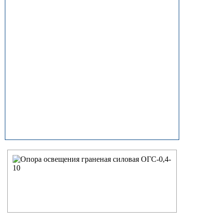
прямостоечные
ОГК (ОГКф) Опоры освещения
граненые конические
НФГ Опоры освещения несиловые
фланцевые граненые
НПГ Опоры освещения несиловые
прямостоечные граненые
ОКК Опоры освещения
круглоконические
НФК Опоры освещения несиловые
фланцевые круглоконические
НПК Опоры освещения несиловые
прямостоечные круглоконические
НФ Трубчатая опора освещения
несиловая фланцевая
НП Опора освещения несиловая
прямостоечная трубчатая