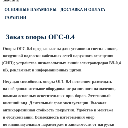
Светофорные опоры
ОСНОВНЫЕ ПАРАМЕТРЫ
ДОСТАВКА И ОПЛАТА
ОСФГ Светофорные граненые
ГАРАНТИИ
стойки
ОГСГ Опоры граненые
Заказ опоры ОГС-0.4
светофорные г-образные
ОСФК Светофорные стойки
Опоры ОГС-0.4 предназначены для: установки светильников,
круглоконические
воздушной подвески кабельных сетей наружного освещения
Складывающиеся опоры освещения
(СИП
); устройства низковольтных линий электропередач ВЛ-0,4
кВ, рекламных и информационных щитов.
ОГКС Опоры граненые конические
складывающиеся
Несущая способность опоры ОГС-0.4 позволяет размещать
ОККС Опоры круглые конические
на ней дополнительное оборудование различного назначения,
складывающиеся
помимо основных осветительных при- боров. Эстетичный
ПФГ Опоры граненые
внешний вид. Длительный срок эксплуатации. Высокая
складывающиеся фланцевые
антикоррозийная стойкость покрытия. Удобство в монтаже
Опоры контактной сети
и обслуживании. Возможность изготовления опор
по индивидуальным параметрам в зависимости от нагрузки