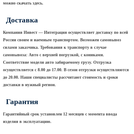
можно скачать здесь.
КРОНШТЕЙНЫ ДЛЯ УЛИЧНОГО
ОСВЕЩЕНИЯ
Доставка
Компания Инвест — Интеграция осуществляет доставку по всей
Кронштейны для консольных
России своим и наемным транспортом. Возможен самовывоз
светильников
силами заказчика. Требования к транспорту в случае
Кронштейн консольный для 2
самовывоза: Авто с верхней погрузкой, с кониками.
светильников
Соответствие модели авто забираемому грузу. Отгрузка
Кронштейны для подвесных
осуществляется с 8.00 до 17.00. В сезон отгрузки осуществляются
светильников
до 20.00. Наши специалисты рассчитают стоимость и сроки
Кронштейны для торшерных
доставки в нужный регион.
светильников
Кронштейны для прожекторов
Гарантия
Кронштейны для опор однорожковые
Гарантийный срок установлен 12 месяцев с момента ввода
изделия в эксплуатацию.
ПАРКОВОЕ ОСВЕЩЕНИЕ