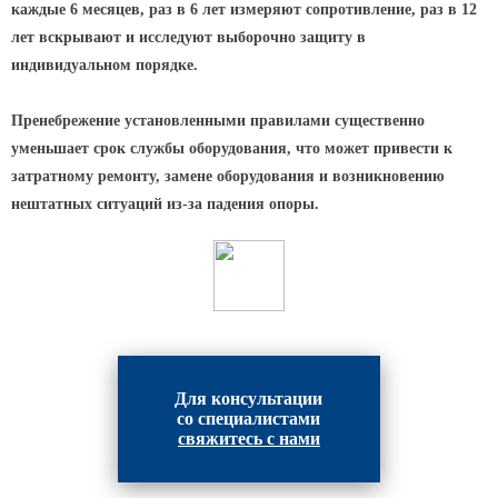
Архитектурная подсветка
каждые 6 месяцев, раз в 6 лет измеряют сопротивление, раз в 12
ограждений
лет вскрывают и исследуют выборочно защиту в
Светильники специального
индивидуальном порядке.
назначения
Уличные фонари 2 метра
Пренебрежение установленными правилами существенно
уменьшает срок службы оборудования, что может привести к
Уличные фонари 6 метров
затратному ремонту, замене оборудования и возникновению
Уличные фонари 3 метра
нештатных ситуаций из-за падения опоры.
Уличные фонари 1 метр
Уличные фонари 4 метра
Антивандальные светильники и
питающие посты
ЗАКЛАДНЫЕ ДЕТАЛИ
Для консультации
со специалистами
МАФ (МАЛЫЕ АРХИТЕКТУРНЫЕ ФОРМЫ)
свяжитесь с нами