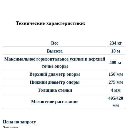
Силовые опоры освещения
СПГ Силовые граненые
прямостоечные опоры освещения
Технические характеристики:
ОГС Опоры освещения граненые
силовые
Вес
234 кг
ОКС Опоры освещения круглые
силовые
Высота
10 м
МСО ФГ Силовые граненые
Максимальное горизонтальное усилие в верхней
400 кг
фланцевые опоры освещения
точке опоры
СФ Опоры освещения силовые
Верхний диаметр опоры
150 мм
фланцевые
Нижний диаметр опоры
275 мм
СП Опора освещения силовая
Толщина стенки
4 мм
прямостоечная трубчатая
495/420
Межосевое расстояние
СФГ Силовые фланцевые
мм
граненые опоры освещения
ОККС Силовые круглые
Цена по запросу
конические опоры освещения
Заказать