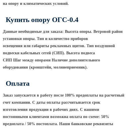
ТФГ Опора для контактной сети
на опору и климатических условий.
фланцевая граненая
Опоры граненые силовые
Купить опору ОГС-0.4
контактной сети (ОГСКС)
Дорожные металлические рамы
Данные необходимые для заказа: Высота опоры. Ветровой район
установки опоры. Тип и количество приборов
МОГК Молниеотводы гранёные
освещения или габариты рекламных щитов. Тип воздушной
Высокомачтовые опоры
подвески кабельных сетей
(СИП
). Высота подвеса
ВМОН Высокомачтовые опоры со
СИП Шаг между опорами Наличие дополнительного
стационарной короной
оборудования
(кронштейн
, молниеприемник).
ВМО Высокомачтовые опоры с
мобильной короной
Оплата
Мачты связи
Заказ запускается в работу после 100% предоплаты на расчетный
РМГ Радиомачты. Опоры сотовoй
счет компании. С даты оплаты рассчитывается срок
связи
изготовления продукции в рабочих днях. С нашими
ОДН Радиомачты. Опоры двойного
постоянными клиентами возможна оплата по схеме: 50%
назначения
предоплата / 50% постоплата. Наши банковские реквизиты