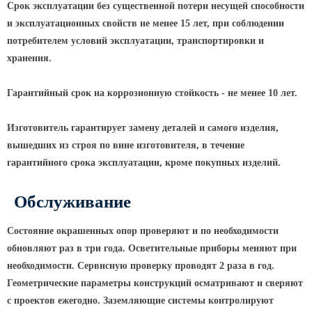
Срок эксплуатации без существенной потери несущей способности
Парковые опоры
и эксплуатационных свойств не менее 15 лет, при соблюдении
потребителем условий эксплуатации, транспортировки и
Уличные столбики освещения
хранения.
Световые комплексы
Гарантийный срок на коррозионную стойкость - не менее 10 лет.
Стойка паркового светильника
Парковые круглоконические
Изготовитель гарантирует замену деталей и самого изделия,
стойки SP
вышедших из строя по вине изготовителя, в течение
Парковые опоры декоративные
гарантийного срока эксплуатации, кроме покупных изделий.
Торшерные опоры освещения
Обслуживание
Парковые светильники
Состояние окрашенных опор проверяют и по необходимости
Светильник уличный
светодиодный консольный
обновляют раз в три года. Осветительные приборы меняют при
необходимости. Сервисную проверку проводят 2 раза в год.
Уличные торшерные светильники
Геометрические параметры конструкций осматривают и сверяют
Парковые прожекторы
с проектов ежегодно. Заземляющие системы контролируют