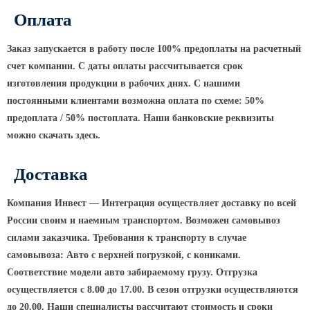
ТФГ Опора для контактной сети
фланцевая граненая
Оплата
Опоры граненые силовые
Заказ запускается в работу после 100% предоплаты на расчетный
контактной сети (ОГСКС)
счет компании. С даты оплаты рассчитывается срок
Дорожные металлические рамы
изготовления продукции в рабочих днях. С нашими
МОГК Молниеотводы гранёные
постоянными клиентами возможна оплата по схеме: 50%
Высокомачтовые опоры
предоплата / 50% постоплата. Наши банковские реквизиты
можно скачать здесь.
ВМОН Высокомачтовые опоры со
стационарной короной
Доставка
ВМО Высокомачтовые опоры с
мобильной короной
Компания Инвест — Интеграция осуществляет доставку по всей
Мачты связи
России своим и наемным транспортом. Возможен самовывоз
силами заказчика. Требования к транспорту в случае
РМГ Радиомачты. Опоры сотовoй
самовывоза: Авто с верхней погрузкой, с кониками.
связи
Соответствие модели авто забираемому грузу. Отгрузка
ОДН Радиомачты. Опоры двойного
осуществляется с 8.00 до 17.00. В сезон отгрузки осуществляются
назначения
до 20.00. Наши специалисты рассчитают стоимость и сроки