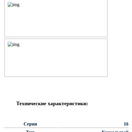
Силовые опоры освещения
СПГ Силовые граненые
прямостоечные опоры освещения
ОГС Опоры освещения граненые
силовые
ОКС Опоры освещения круглые
силовые
МСО ФГ Силовые граненые
фланцевые опоры освещения
СФ Опоры освещения силовые
фланцевые
СП Опора освещения силовая
прямостоечная трубчатая
Технические характеристики:
СФГ Силовые фланцевые
граненые опоры освещения
ОККС Силовые круглые
Серия
16
конические опоры освещения