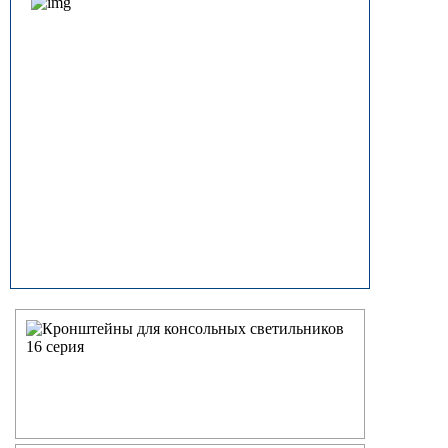
прямостоечные
ОГК (ОГКф) Опоры освещения
граненые конические
НФГ Опоры освещения несиловые
фланцевые граненые
НПГ Опоры освещения несиловые
прямостоечные граненые
ОКК Опоры освещения
круглоконические
НФК Опоры освещения несиловые
фланцевые круглоконические
НПК Опоры освещения несиловые
прямостоечные круглоконические
НФ Трубчатая опора освещения
несиловая фланцевая
НП Опора освещения несиловая
прямостоечная трубчатая