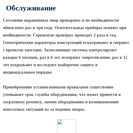
Обслуживание
Парковые опоры
Состояние окрашенных опор проверяют и по необходимости
Уличные столбики освещения
обновляют раз в три года. Осветительные приборы меняют при
Световые комплексы
необходимости. Сервисную проверку проводят 2 раза в год.
Стойка паркового светильника
Геометрические параметры конструкций осматривают и сверяют
с проектов ежегодно. Заземляющие системы контролируют
Парковые круглоконические
каждые 6 месяцев, раз в 6 лет измеряют сопротивление, раз в 12
стойки SP
лет вскрывают и исследуют выборочно защиту в
Парковые опоры декоративные
индивидуальном порядке.
Торшерные опоры освещения
Парковые светильники
Пренебрежение установленными правилами существенно
уменьшает срок службы оборудования, что может привести к
Светильник уличный
затратному ремонту, замене оборудования и возникновению
светодиодный консольный
нештатных ситуаций из-за падения опоры.
Уличные торшерные светильники
Парковые прожекторы