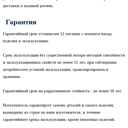
доставки в нужный регион.
КРОНШТЕЙНЫ ДЛЯ УЛИЧНОГО
ОСВЕЩЕНИЯ
Гарантия
Кронштейны для консольных
Гарантийный срок установлен 12 месяцев с момента ввода
светильников
изделия в эксплуатацию.
Кронштейн консольный для 2
Срок эксплуатации без существенной потери несущей способности
светильников
и эксплуатационных свойств не менее 15 лет, при соблюдении
Кронштейны для подвесных
потребителем условий эксплуатации, транспортировки и
светильников
хранения.
Кронштейны для торшерных
светильников
Гарантийный срок на коррозионную стойкость - не менее 10 лет.
Кронштейны для прожекторов
Кронштейны для опор однорожковые
Изготовитель гарантирует замену деталей и самого изделия,
вышедших из строя по вине изготовителя, в течение
ПАРКОВОЕ ОСВЕЩЕНИЕ
гарантийного срока эксплуатации, кроме покупных изделий.