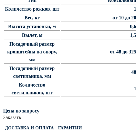
Тип
Консольный
Светофорные опоры
Количество рожков, шт
1
Вес, кг
от 10 до 20
ОСФГ Светофорные граненые
стойки
Высота установки, м
0,6
ОГСГ Опоры граненые
Вылет, м
1,5
светофорные г-образные
Посадочный размер
ОСФК Светофорные стойки
кронштейна на опору,
от 48 до 325
круглоконические
мм
Складывающиеся опоры освещения
Посадочный размер
48
светильника, мм
ОГКС Опоры граненые конические
Количество
складывающиеся
1
светильников, шт
ОККС Опоры круглые конические
складывающиеся
Цена по запросу
ПФГ Опоры граненые
Заказать
складывающиеся фланцевые
Опоры контактной сети
ДОСТАВКА И ОПЛАТА
ГАРАНТИИ