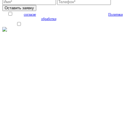
Я даю
согласие
на обработку персональных данных на условиях
Политики
обработки
персональных данных
Я согласен получать рекламные и информационные материалы