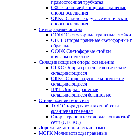
прямостоечная трубчатая
СФГ Силовые фланцевые граненые
опоры освещения
ОККС Силовые круглые конические
опоры освещения
Светофорные опоры
ОСФГ Светофорные граненые стойки
ОГСГ Опоры граненые светофорные г-
образные
ОСФК Светофорные стойки
круглоконические
Складывающиеся опоры освещения
ОГКС Опоры граненые конические
складывающиеся
ОККС Опоры круглые конические
складывающиеся
ПФГ Опоры граненые
складывающиеся фланцевые
Опоры контактной сети
ТФГ Опора для контактной сети
фланцевая граненая
Опоры граненые силовые контактной
сети (ОГСКС)
Дорожные металлические рамы
МОГК Молниеотводы гранёные