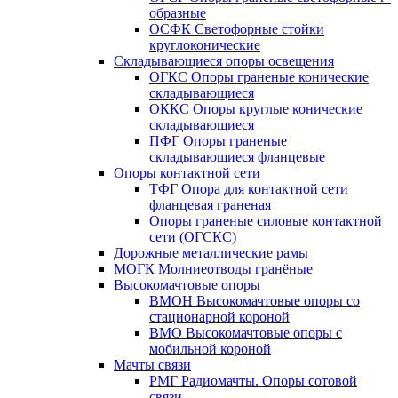
образные
ОСФК Светофорные стойки
круглоконические
Складывающиеся опоры освещения
ОГКС Опоры граненые конические
складывающиеся
ОККС Опоры круглые конические
складывающиеся
ПФГ Опоры граненые
складывающиеся фланцевые
Опоры контактной сети
ТФГ Опора для контактной сети
фланцевая граненая
Опоры граненые силовые контактной
сети (ОГСКС)
Дорожные металлические рамы
МОГК Молниеотводы гранёные
Высокомачтовые опоры
ВМОН Высокомачтовые опоры со
стационарной короной
ВМО Высокомачтовые опоры с
мобильной короной
Мачты связи
РМГ Радиомачты. Опоры сотовoй
связи