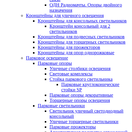
ОДН Радиомачты. Опоры двойного
назначения
Кронштейны для уличного освещения
Кронштейны для консольных светильников
Кронштейн консольный для 2
светильников
Кронштейны для подвесных светильников
Кронштейны для торшерных светильников
Кронштейны для прожекторов
Кронштейны для опор однорожковые
Парковое освещение
Парковые опоры
Уличные столбики освещения
Световые комплексы
Стойка паркового светильника
Парковые круглоконические
стойки SP
Парковые опоры декоративные
Торшерные опоры освещения
Парковые светильники
Светильник уличный светодиодный
консольный
Уличные торшерные светильники
Парковые прожекторы