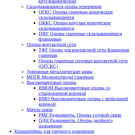
круглоконические
Складывающиеся опоры освещения
ОГКС Опоры граненые конические
складывающиеся
ОККС Опоры круглые конические
складывающиеся
ПФГ Опоры граненые складывающиеся
фланцевые
Опоры контактной сети
ТФГ Опора для контактной сети фланцевая
граненая
Опоры граненые силовые контактной сети
(ОГСКС)
Дорожные металлические рамы
МОГК Молниеотводы гранёные
Высокомачтовые опоры
ВМОН Высокомачтовые опоры со
стационарной короной
ВМО Высокомачтовые опоры с мобильной
короной
Мачты связи
РМГ Радиомачты. Опоры сотовoй связи
ОДН Радиомачты. Опоры двойного
назначения
Кронштейны для уличного освещения