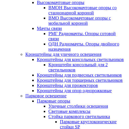
Высокомачтовые опоры
ВМОН Высокомачтовые опоры со
стационарной короной
ВМО Высокомачтовые опоры с
мобильной короной
Мачты связи
РМГ Радиомачты. Опоры сотовoй
связи
ОДН Радиомачты. Опоры двойного
назначения
Кронштейны для уличного освещения
Кронштейны для консольных светильников
Кронштейн консольный для 2
светильников
Кронштейны для подвесных светильников
Кронштейны для торшерных светильников
Кронштейны для прожекторов
Кронштейны для опор однорожковые
Парковое освещение
Парковые опоры
Уличные столбики освещения
Световые комплексы
Стойка паркового светильника
Парковые круглоконические
стойки SP