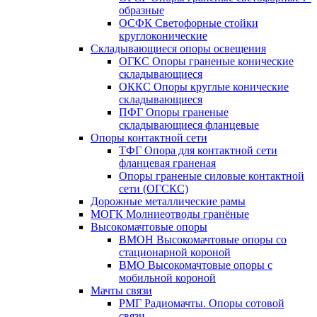
образные
ОСФК Светофорные стойки
круглоконические
Складывающиеся опоры освещения
ОГКС Опоры граненые конические
складывающиеся
ОККС Опоры круглые конические
складывающиеся
ПФГ Опоры граненые
складывающиеся фланцевые
Опоры контактной сети
ТФГ Опора для контактной сети
фланцевая граненая
Опоры граненые силовые контактной
сети (ОГСКС)
Дорожные металлические рамы
МОГК Молниеотводы гранёные
Высокомачтовые опоры
ВМОН Высокомачтовые опоры со
стационарной короной
ВМО Высокомачтовые опоры с
мобильной короной
Мачты связи
РМГ Радиомачты. Опоры сотовoй
связи