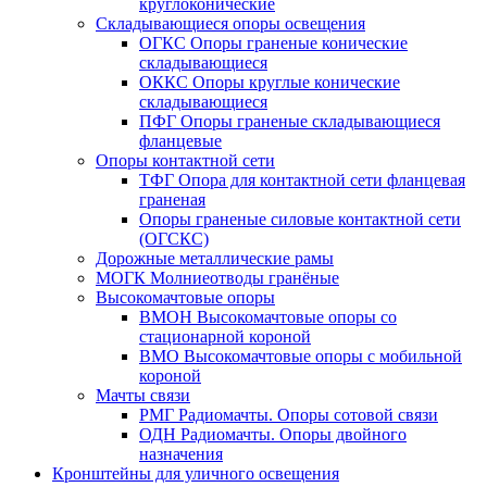
круглоконические
Складывающиеся опоры освещения
ОГКС Опоры граненые конические
складывающиеся
ОККС Опоры круглые конические
складывающиеся
ПФГ Опоры граненые складывающиеся
фланцевые
Опоры контактной сети
ТФГ Опора для контактной сети фланцевая
граненая
Опоры граненые силовые контактной сети
(ОГСКС)
Дорожные металлические рамы
МОГК Молниеотводы гранёные
Высокомачтовые опоры
ВМОН Высокомачтовые опоры со
стационарной короной
ВМО Высокомачтовые опоры с мобильной
короной
Мачты связи
РМГ Радиомачты. Опоры сотовoй связи
ОДН Радиомачты. Опоры двойного
назначения
Кронштейны для уличного освещения