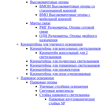
Высокомачтовые опоры
ВМОН Высокомачтовые опоры со
стационарной короной
ВМО Высокомачтовые опоры с
мобильной короной
Мачты связи
РМГ Радиомачты. Опоры сотовoй
связи
ОДН Радиомачты. Опоры двойного
назначения
Кронштейны для уличного освещения
Кронштейны для консольных светильников
Кронштейн консольный для 2
светильников
Кронштейны для подвесных светильников
Кронштейны для торшерных светильников
Кронштейны для прожекторов
Кронштейны для опор однорожковые
Парковое освещение
Парковые опоры
Уличные столбики освещения
Световые комплексы
Стойка паркового светильника
Парковые круглоконические
стойки SP