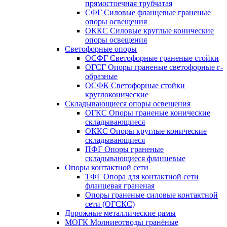
прямостоечная трубчатая
СФГ Силовые фланцевые граненые
опоры освещения
ОККС Силовые круглые конические
опоры освещения
Светофорные опоры
ОСФГ Светофорные граненые стойки
ОГСГ Опоры граненые светофорные г-
образные
ОСФК Светофорные стойки
круглоконические
Складывающиеся опоры освещения
ОГКС Опоры граненые конические
складывающиеся
ОККС Опоры круглые конические
складывающиеся
ПФГ Опоры граненые
складывающиеся фланцевые
Опоры контактной сети
ТФГ Опора для контактной сети
фланцевая граненая
Опоры граненые силовые контактной
сети (ОГСКС)
Дорожные металлические рамы
МОГК Молниеотводы гранёные