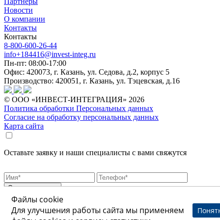
Партнеры
Новости
О компании
Контакты
Контакты
8-800-600-26-44
info+184416@invest-integ.ru
Пн-пт: 08:00-17:00
Офис: 420073, г. Казань, ул. Седова, д.2, корпус 5
Производство: 420051, г. Казань, ул. Тэцевская, д.16
© ООО «ИНВЕСТ-ИНТЕГРАЦИЯ» 2026
Политика обработки Персональных данных
Согласие на обработку персональных данных
Карта сайта
Оставьте заявку и наши специалисты с вами свяжутся
* - обязательно к заполнению
Файлы cookie
Я даю
согласие
на обработку персональных данных на условиях
Политики
обработки
персональных данных
Для улучшения работы сайта мы применяем
Понят
Я согласен получать рекламные и информационные материалы