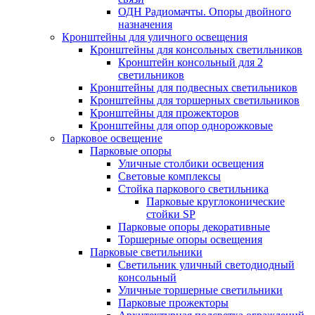
ОДН Радиомачты. Опоры двойного
назначения
Кронштейны для уличного освещения
Кронштейны для консольных светильников
Кронштейн консольный для 2
светильников
Кронштейны для подвесных светильников
Кронштейны для торшерных светильников
Кронштейны для прожекторов
Кронштейны для опор однорожковые
Парковое освещение
Парковые опоры
Уличные столбики освещения
Световые комплексы
Стойка паркового светильника
Парковые круглоконические
стойки SP
Парковые опоры декоративные
Торшерные опоры освещения
Парковые светильники
Светильник уличный светодиодный
консольный
Уличные торшерные светильники
Парковые прожекторы