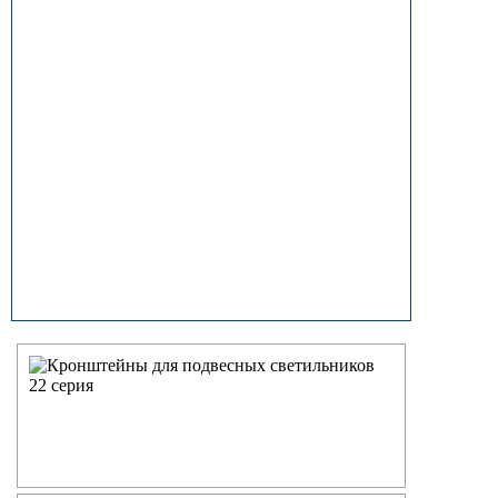
прямостоечные
ОГК (ОГКф) Опоры освещения
граненые конические
НФГ Опоры освещения несиловые
фланцевые граненые
НПГ Опоры освещения несиловые
прямостоечные граненые
ОКК Опоры освещения
круглоконические
НФК Опоры освещения несиловые
фланцевые круглоконические
НПК Опоры освещения несиловые
прямостоечные круглоконические
НФ Трубчатая опора освещения
несиловая фланцевая
НП Опора освещения несиловая
прямостоечная трубчатая