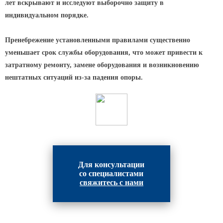
лет вскрывают и исследуют выборочно защиту в
индивидуальном порядке.
Парковые опоры
Уличные столбики освещения
Пренебрежение установленными правилами существенно
Световые комплексы
уменьшает срок службы оборудования, что может привести к
затратному ремонту, замене оборудования и возникновению
Стойка паркового светильника
нештатных ситуаций из-за падения опоры.
Парковые круглоконические
стойки SP
Парковые опоры декоративные
Торшерные опоры освещения
Парковые светильники
Для консультации
Светильник уличный
со специалистами
светодиодный консольный
свяжитесь с нами
Уличные торшерные светильники
Парковые прожекторы