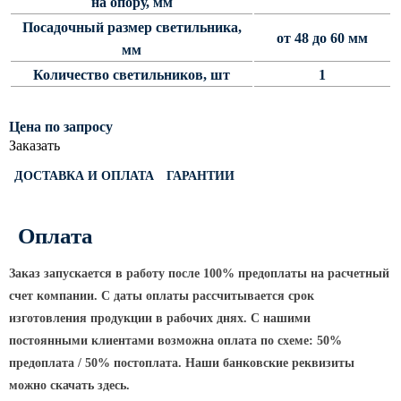
на опору, мм
Светофорные опоры
Посадочный размер светильника,
от 48 до 60 мм
мм
ОСФГ Светофорные граненые
стойки
Количество светильников, шт
1
ОГСГ Опоры граненые
светофорные г-образные
Цена по запросу
ОСФК Светофорные стойки
Заказать
круглоконические
ДОСТАВКА И ОПЛАТА
ГАРАНТИИ
Складывающиеся опоры освещения
ОГКС Опоры граненые конические
Оплата
складывающиеся
ОККС Опоры круглые конические
Заказ запускается в работу после 100% предоплаты на расчетный
складывающиеся
счет компании. С даты оплаты рассчитывается срок
изготовления продукции в рабочих днях. С нашими
ПФГ Опоры граненые
складывающиеся фланцевые
постоянными клиентами возможна оплата по схеме: 50%
предоплата / 50% постоплата. Наши банковские реквизиты
Опоры контактной сети
можно скачать здесь.