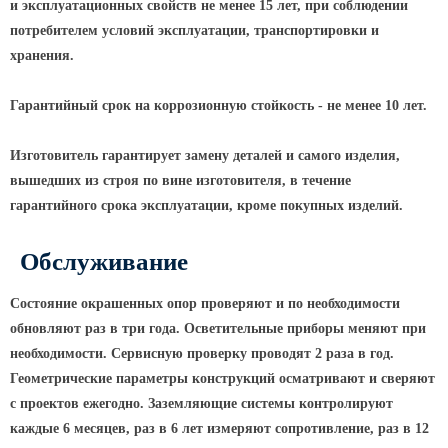
и эксплуатационных свойств не менее 15 лет, при соблюдении
КРОНШТЕЙНЫ ДЛЯ УЛИЧНОГО
потребителем условий эксплуатации, транспортировки и
ОСВЕЩЕНИЯ
хранения.
Гарантийный срок на коррозионную стойкость - не менее 10 лет.
Кронштейны для консольных
светильников
Изготовитель гарантирует замену деталей и самого изделия,
Кронштейн консольный для 2
вышедших из строя по вине изготовителя, в течение
светильников
гарантийного срока эксплуатации, кроме покупных изделий.
Кронштейны для подвесных
светильников
Обслуживание
Кронштейны для торшерных
светильников
Состояние окрашенных опор проверяют и по необходимости
обновляют раз в три года. Осветительные приборы меняют при
Кронштейны для прожекторов
необходимости. Сервисную проверку проводят 2 раза в год.
Кронштейны для опор однорожковые
Геометрические параметры конструкций осматривают и сверяют
с проектов ежегодно. Заземляющие системы контролируют
ПАРКОВОЕ ОСВЕЩЕНИЕ
каждые 6 месяцев, раз в 6 лет измеряют сопротивление, раз в 12