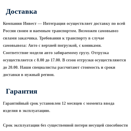
ТФГ Опора для контактной сети
фланцевая граненая
Доставка
Опоры граненые силовые
контактной сети (ОГСКС)
Компания Инвест — Интеграция осуществляет доставку по всей
Дорожные металлические рамы
России своим и наемным транспортом. Возможен самовывоз
силами заказчика. Требования к транспорту в случае
МОГК Молниеотводы гранёные
самовывоза: Авто с верхней погрузкой, с кониками.
Высокомачтовые опоры
Соответствие модели авто забираемому грузу. Отгрузка
осуществляется с 8.00 до 17.00. В сезон отгрузки осуществляются
ВМОН Высокомачтовые опоры со
стационарной короной
до 20.00. Наши специалисты рассчитают стоимость и сроки
доставки в нужный регион.
ВМО Высокомачтовые опоры с
мобильной короной
Гарантия
Мачты связи
РМГ Радиомачты. Опоры сотовoй
Гарантийный срок установлен 12 месяцев с момента ввода
связи
изделия в эксплуатацию.
ОДН Радиомачты. Опоры двойного
назначения
Срок эксплуатации без существенной потери несущей способности