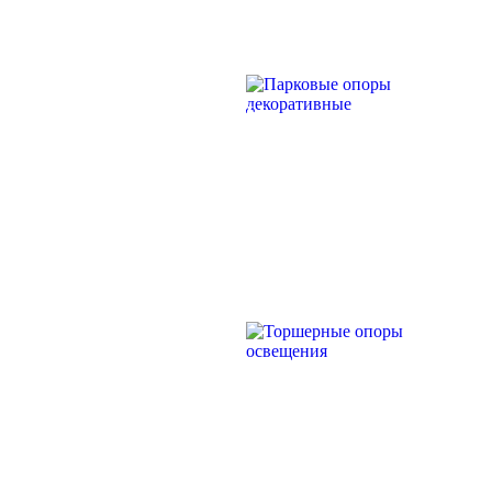
Силовые опоры освещения
СПГ Силовые граненые
прямостоечные опоры освещения
ПАРКОВЫЕ ОПОРЫ
ОГС Опоры освещения граненые
силовые
ДЕКОРАТИВНЫЕ
ОКС Опоры освещения круглые
силовые
МСО ФГ Силовые граненые
фланцевые опоры освещения
СФ Опоры освещения силовые
фланцевые
СП Опора освещения силовая
ТОРШЕРНЫЕ
прямостоечная трубчатая
ОПОРЫ
СФГ Силовые фланцевые
граненые опоры освещения
ОСВЕЩЕНИЯ
ОККС Силовые круглые
конические опоры освещения