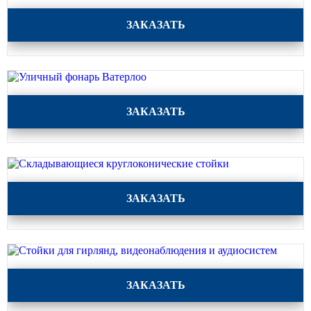
Архитектурная подсветка
ограждений
Световой комплекс Белл
ЗАКАЗАТЬ
Светильники специального
назначения
Уличные фонари 2 метра
Уличные фонари 6 метров
Уличный фонарь Ватерлоо
ЗАКАЗАТЬ
Уличные фонари 3 метра
Уличные фонари 1 метр
Уличные фонари 4 метра
Антивандальные светильники и
Складывающиеся круглоконические стойки
питающие посты
ЗАКАЗАТЬ
ЗАКЛАДНЫЕ ДЕТАЛИ
МАФ (МАЛЫЕ АРХИТЕКТУРНЫЕ ФОРМЫ)
Стойки для гирлянд, видеонаблюдения и аудиосистем
ЗАКАЗАТЬ