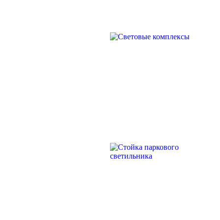
прямостоечные
ОГК (ОГКф) Опоры освещения
граненые конические
НФГ Опоры освещения несиловые
СВЕТОВЫЕ
фланцевые граненые
КОМПЛЕКСЫ
НПГ Опоры освещения несиловые
прямостоечные граненые
ОКК Опоры освещения
круглоконические
НФК Опоры освещения несиловые
фланцевые круглоконические
НПК Опоры освещения несиловые
прямостоечные круглоконические
СТОЙКА
НФ Трубчатая опора освещения
ПАРКОВОГО
несиловая фланцевая
СВЕТИЛЬНИКА
НП Опора освещения несиловая
прямостоечная трубчатая