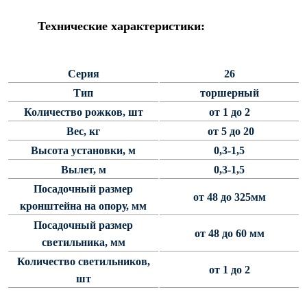
Светофорные опоры
Технические характеристики:
ОСФГ Светофорные граненые
стойки
Серия
26
ОГСГ Опоры граненые
светофорные г-образные
Тип
торшерный
ОСФК Светофорные стойки
Количество рожков, шт
от 1 до 2
круглоконические
Вес, кг
от 5 до 20
Складывающиеся опоры освещения
Высота установки, м
0,3-1,5
Вылет, м
0,3-1,5
ОГКС Опоры граненые конические
складывающиеся
Посадочный размер
от 48 до 325мм
кронштейна на опору, мм
ОККС Опоры круглые конические
складывающиеся
Посадочный размер
от 48 до 60 мм
светильника, мм
ПФГ Опоры граненые
складывающиеся фланцевые
Количество светильников,
от 1 до 2
шт
Опоры контактной сети