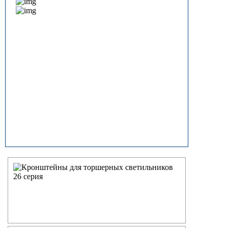
прямостоечные
ОГК (ОГКф) Опоры освещения
граненые конические
НФГ Опоры освещения несиловые
фланцевые граненые
НПГ Опоры освещения несиловые
прямостоечные граненые
ОКК Опоры освещения
круглоконические
НФК Опоры освещения несиловые
фланцевые круглоконические
НПК Опоры освещения несиловые
прямостоечные круглоконические
НФ Трубчатая опора освещения
несиловая фланцевая
НП Опора освещения несиловая
прямостоечная трубчатая