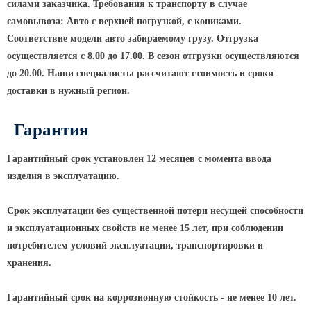
силами заказчика. Требования к транспорту в случае
КРОНШТЕЙНЫ ДЛЯ УЛИЧНОГО
самовывоза: Авто с верхней погрузкой, с кониками.
ОСВЕЩЕНИЯ
Соответствие модели авто забираемому грузу. Отгрузка
осуществляется с 8.00 до 17.00. В сезон отгрузки осуществляются
до 20.00. Наши специалисты рассчитают стоимость и сроки
Кронштейны для консольных
доставки в нужный регион.
светильников
Кронштейн консольный для 2
Гарантия
светильников
Кронштейны для подвесных
Гарантийный срок установлен 12 месяцев с момента ввода
светильников
изделия в эксплуатацию.
Кронштейны для торшерных
светильников
Срок эксплуатации без существенной потери несущей способности
и эксплуатационных свойств не менее 15 лет, при соблюдении
Кронштейны для прожекторов
потребителем условий эксплуатации, транспортировки и
Кронштейны для опор однорожковые
хранения.
ПАРКОВОЕ ОСВЕЩЕНИЕ
Гарантийный срок на коррозионную стойкость - не менее 10 лет.