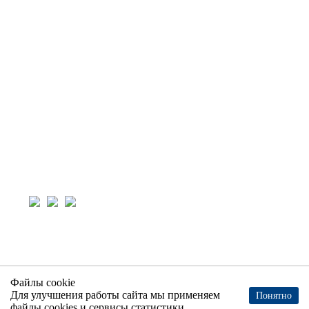
О компании
Контакты
Контакты
8-800-600-26-44
info+184416@invest-integ.ru
Пн-пт: 08:00-17:00
Офис: 420073, г. Казань, ул. Седова, д.2, корпус 5
Производство: 420051, г. Казань, ул. Тэцевская,
д.16
© ООО «ИНВЕСТ-ИНТЕГРАЦИЯ» 2026
Политика обработки Персональных данных
Согласие на обработку персональных данных
Файлы cookie
Для улучшения работы сайта мы применяем
Понятно
Карта сайта
файлы cookies и сервисы статистики.