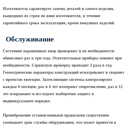
Изготовитель гарантирует замену деталей и самого изделия,
Парковые опоры
вышедших из строя по вине изготовителя, в течение
Уличные столбики освещения
гарантийного срока эксплуатации, кроме покупных изделий.
Световые комплексы
Обслуживание
Стойка паркового светильника
Парковые круглоконические
Состояние окрашенных опор проверяют и по необходимости
стойки SP
обновляют раз в три года. Осветительные приборы меняют при
Парковые опоры декоративные
необходимости. Сервисную проверку проводят 2 раза в год.
Геометрические параметры конструкций осматривают и сверяют
Торшерные опоры освещения
с проектов ежегодно. Заземляющие системы контролируют
Парковые светильники
каждые 6 месяцев, раз в 6 лет измеряют сопротивление, раз в 12
лет вскрывают и исследуют выборочно защиту в
Светильник уличный
светодиодный консольный
индивидуальном порядке.
Уличные торшерные светильники
Пренебрежение установленными правилами существенно
Парковые прожекторы
уменьшает срок службы оборудования, что может привести к