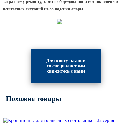
Архитектурная подсветка
затратному ремонту, замене оборудования и возникновению
ограждений
нештатных ситуаций из-за падения опоры.
Светильники специального
назначения
Уличные фонари 2 метра
Уличные фонари 6 метров
Уличные фонари 3 метра
Уличные фонари 1 метр
Для консультации
со специалистами
Уличные фонари 4 метра
свяжитесь с нами
Антивандальные светильники и
питающие посты
Похожие товары
ЗАКЛАДНЫЕ ДЕТАЛИ
МАФ (МАЛЫЕ АРХИТЕКТУРНЫЕ ФОРМЫ)