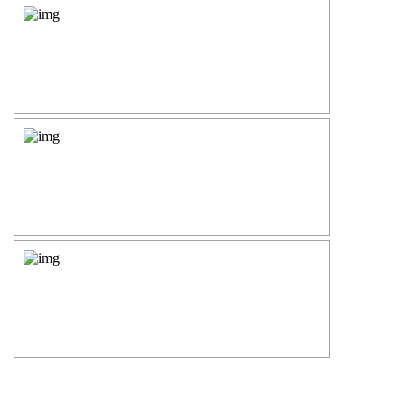
Силовые опоры освещения
СПГ Силовые граненые
прямостоечные опоры освещения
ОГС Опоры освещения граненые
силовые
ОКС Опоры освещения круглые
силовые
МСО ФГ Силовые граненые
фланцевые опоры освещения
СФ Опоры освещения силовые
фланцевые
СП Опора освещения силовая
прямостоечная трубчатая
СФГ Силовые фланцевые
граненые опоры освещения
ОККС Силовые круглые
конические опоры освещения