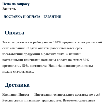
ТФГ Опора для контактной сети
Цена по запросу
фланцевая граненая
Заказать
Опоры граненые силовые
ДОСТАВКА И ОПЛАТА
ГАРАНТИИ
контактной сети (ОГСКС)
Дорожные металлические рамы
Оплата
МОГК Молниеотводы гранёные
Высокомачтовые опоры
Заказ запускается в работу после 100% предоплаты на расчетный
счет компании. С даты оплаты рассчитывается срок
ВМОН Высокомачтовые опоры со
стационарной короной
изготовления продукции в рабочих днях. С нашими
постоянными клиентами возможна оплата по схеме: 50%
ВМО Высокомачтовые опоры с
мобильной короной
предоплата / 50% постоплата. Наши банковские реквизиты
можно скачать здесь.
Мачты связи
РМГ Радиомачты. Опоры сотовoй
Доставка
связи
Компания Инвест — Интеграция осуществляет доставку по всей
ОДН Радиомачты. Опоры двойного
назначения
России своим и наемным транспортом. Возможен самовывоз