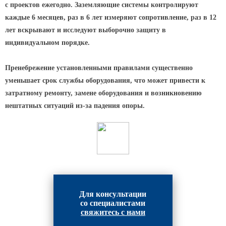
Архитектурная подсветка
с проектов ежегодно. Заземляющие системы контролируют
ограждений
каждые 6 месяцев, раз в 6 лет измеряют сопротивление, раз в 12
Светильники специального
лет вскрывают и исследуют выборочно защиту в
назначения
индивидуальном порядке.
Уличные фонари 2 метра
Пренебрежение установленными правилами существенно
Уличные фонари 6 метров
уменьшает срок службы оборудования, что может привести к
Уличные фонари 3 метра
затратному ремонту, замене оборудования и возникновению
Уличные фонари 1 метр
нештатных ситуаций из-за падения опоры.
Уличные фонари 4 метра
Антивандальные светильники и
питающие посты
ЗАКЛАДНЫЕ ДЕТАЛИ
МАФ (МАЛЫЕ АРХИТЕКТУРНЫЕ ФОРМЫ)
Для консультации
со специалистами
свяжитесь с нами