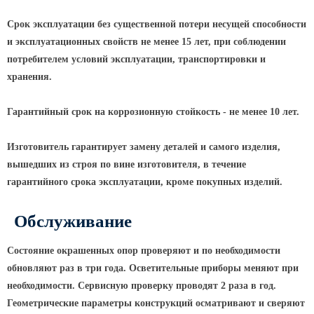
Парковые опоры
Срок эксплуатации без существенной потери несущей способности
и эксплуатационных свойств не менее 15 лет, при соблюдении
Уличные столбики освещения
потребителем условий эксплуатации, транспортировки и
Световые комплексы
хранения.
Стойка паркового светильника
Гарантийный срок на коррозионную стойкость - не менее 10 лет.
Парковые круглоконические
стойки SP
Изготовитель гарантирует замену деталей и самого изделия,
Парковые опоры декоративные
вышедших из строя по вине изготовителя, в течение
гарантийного срока эксплуатации, кроме покупных изделий.
Торшерные опоры освещения
Парковые светильники
Обслуживание
Светильник уличный
светодиодный консольный
Состояние окрашенных опор проверяют и по необходимости
обновляют раз в три года. Осветительные приборы меняют при
Уличные торшерные светильники
необходимости. Сервисную проверку проводят 2 раза в год.
Парковые прожекторы
Геометрические параметры конструкций осматривают и сверяют