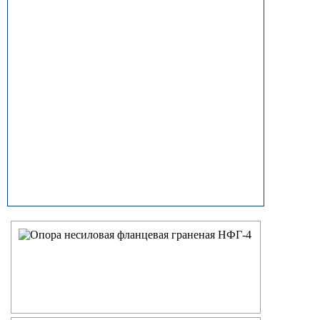
прямостоечные
ОГК (ОГКф) Опоры освещения
граненые конические
НФГ Опоры освещения несиловые
фланцевые граненые
НПГ Опоры освещения несиловые
прямостоечные граненые
ОКК Опоры освещения
круглоконические
НФК Опоры освещения несиловые
фланцевые круглоконические
НПК Опоры освещения несиловые
прямостоечные круглоконические
НФ Трубчатая опора освещения
несиловая фланцевая
НП Опора освещения несиловая
прямостоечная трубчатая