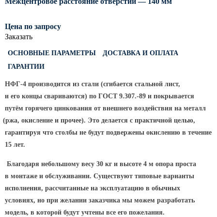
Межцентровое расстояние отверстий — 140 мм
Светофорные опоры
Цена по запросу
ОСФГ Светофорные граненые
Заказать
стойки
ОГСГ Опоры граненые
ОСНОВНЫЕ ПАРАМЕТРЫ
ДОСТАВКА И ОПЛАТА
светофорные г-образные
ГАРАНТИИ
ОСФК Светофорные стойки
НФГ-4 производится из стали
(сгибается
стальной лист,
круглоконические
и его концы свариваются) по ГОСТ 9.307.-89 и покрывается
Складывающиеся опоры освещения
путём горячего цинкования от внешнего воздействия на металл
(ржа
, окисление и прочее). Это делается с практичной целью,
ОГКС Опоры граненые конические
складывающиеся
гарантируя что столбы не будут подвержены окислению в течение
15 лет.
ОККС Опоры круглые конические
складывающиеся
Благодаря небольшому весу 30 кг и высоте 4 м опора проста
ПФГ Опоры граненые
в монтаже и обслуживании. Существуют типовые варианты
складывающиеся фланцевые
исполнения, рассчитанные на эксплуатацию в обычных
Опоры контактной сети
условиях, но при желании заказчика мы можем разработать
модель, в которой будут учтены все его пожелания.