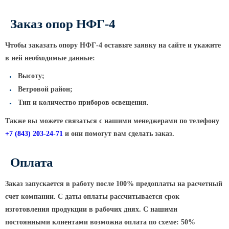
ТФГ Опора для контактной сети
фланцевая граненая
Заказ опор НФГ-4
Опоры граненые силовые
контактной сети (ОГСКС)
Чтобы заказать опору НФГ-4 оставьте заявку на сайте и укажите
Дорожные металлические рамы
в ней необходимые данные:
МОГК Молниеотводы гранёные
Высоту;
Высокомачтовые опоры
Ветровой район;
Тип и количество приборов освещения.
ВМОН Высокомачтовые опоры со
стационарной короной
Также вы можете связаться с нашими менеджерами по телефону
ВМО Высокомачтовые опоры с
+7
(843
) 203-24-71
и они помогут вам сделать заказ.
мобильной короной
Оплата
Мачты связи
РМГ Радиомачты. Опоры сотовoй
Заказ запускается в работу после 100% предоплаты на расчетный
связи
счет компании. С даты оплаты рассчитывается срок
ОДН Радиомачты. Опоры двойного
изготовления продукции в рабочих днях. С нашими
назначения
постоянными клиентами возможна оплата по схеме: 50%