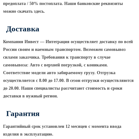
предоплата / 50% постоплата. Наши банковские реквизиты
КРОНШТЕЙНЫ ДЛЯ УЛИЧНОГО
можно скачать здесь.
ОСВЕЩЕНИЯ
Доставка
Кронштейны для консольных
Компания Инвест — Интеграция осуществляет доставку по всей
светильников
России своим и наемным транспортом. Возможен самовывоз
Кронштейн консольный для 2
силами заказчика. Требования к транспорту в случае
светильников
самовывоза: Авто с верхней погрузкой, с кониками.
Кронштейны для подвесных
Соответствие модели авто забираемому грузу. Отгрузка
светильников
осуществляется с 8.00 до 17.00. В сезон отгрузки осуществляются
Кронштейны для торшерных
до 20.00. Наши специалисты рассчитают стоимость и сроки
светильников
доставки в нужный регион.
Кронштейны для прожекторов
Гарантия
Кронштейны для опор однорожковые
Гарантийный срок установлен 12 месяцев с момента ввода
ПАРКОВОЕ ОСВЕЩЕНИЕ
изделия в эксплуатацию.