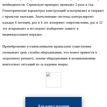
Архитектурная подсветка
необходимости. Сервисную проверку проводят 2 раза в год.
ограждений
Геометрические параметры конструкций осматривают и сверяют
Светильники специального
с проектов ежегодно. Заземляющие системы контролируют
назначения
каждые 6 месяцев, раз в 6 лет измеряют сопротивление, раз в 12
Уличные фонари 2 метра
лет вскрывают и исследуют выборочно защиту в
Уличные фонари 6 метров
индивидуальном порядке.
Уличные фонари 3 метра
Пренебрежение установленными правилами существенно
Уличные фонари 1 метр
уменьшает срок службы оборудования, что может привести к
Уличные фонари 4 метра
затратному ремонту, замене оборудования и возникновению
Антивандальные светильники и
нештатных ситуаций из-за падения опоры.
питающие посты
ЗАКЛАДНЫЕ ДЕТАЛИ
МАФ (МАЛЫЕ АРХИТЕКТУРНЫЕ ФОРМЫ)
Для консультации