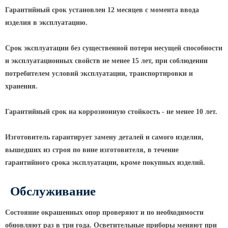
Гарантийный срок установлен 12 месяцев с момента ввода
Парковые опоры
изделия в эксплуатацию.
Уличные столбики освещения
Срок эксплуатации без существенной потери несущей способности
Световые комплексы
и эксплуатационных свойств не менее 15 лет, при соблюдении
Стойка паркового светильника
потребителем условий эксплуатации, транспортировки и
хранения.
Парковые круглоконические
стойки SP
Гарантийный срок на коррозионную стойкость - не менее 10 лет.
Парковые опоры декоративные
Торшерные опоры освещения
Изготовитель гарантирует замену деталей и самого изделия,
Парковые светильники
вышедших из строя по вине изготовителя, в течение
гарантийного срока эксплуатации, кроме покупных изделий.
Светильник уличный
светодиодный консольный
Обслуживание
Уличные торшерные светильники
Парковые прожекторы
Состояние окрашенных опор проверяют и по необходимости
обновляют раз в три года. Осветительные приборы меняют при