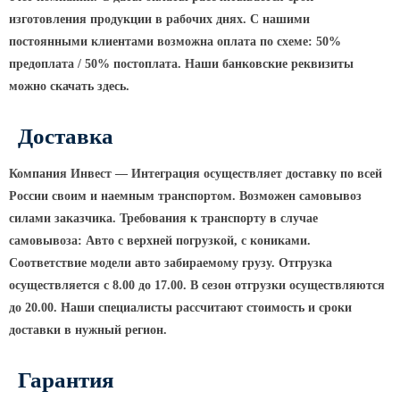
изготовления продукции в рабочих днях. С нашими
КРОНШТЕЙНЫ ДЛЯ УЛИЧНОГО
постоянными клиентами возможна оплата по схеме: 50%
ОСВЕЩЕНИЯ
предоплата / 50% постоплата. Наши банковские реквизиты
можно скачать здесь.
Кронштейны для консольных
светильников
Доставка
Кронштейн консольный для 2
Компания Инвест — Интеграция осуществляет доставку по всей
светильников
России своим и наемным транспортом. Возможен самовывоз
Кронштейны для подвесных
силами заказчика. Требования к транспорту в случае
светильников
самовывоза: Авто с верхней погрузкой, с кониками.
Кронштейны для торшерных
Соответствие модели авто забираемому грузу. Отгрузка
светильников
осуществляется с 8.00 до 17.00. В сезон отгрузки осуществляются
Кронштейны для прожекторов
до 20.00. Наши специалисты рассчитают стоимость и сроки
Кронштейны для опор однорожковые
доставки в нужный регион.
ПАРКОВОЕ ОСВЕЩЕНИЕ
Гарантия