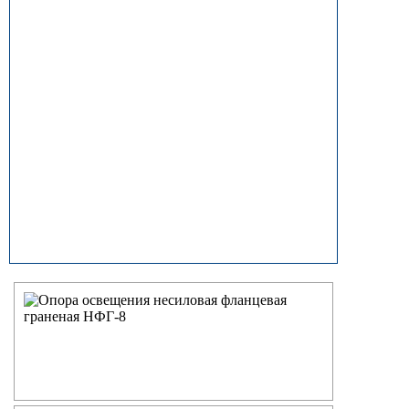
прямостоечные
ОГК (ОГКф) Опоры освещения
граненые конические
НФГ Опоры освещения несиловые
фланцевые граненые
НПГ Опоры освещения несиловые
прямостоечные граненые
ОКК Опоры освещения
круглоконические
НФК Опоры освещения несиловые
фланцевые круглоконические
НПК Опоры освещения несиловые
прямостоечные круглоконические
НФ Трубчатая опора освещения
несиловая фланцевая
НП Опора освещения несиловая
прямостоечная трубчатая