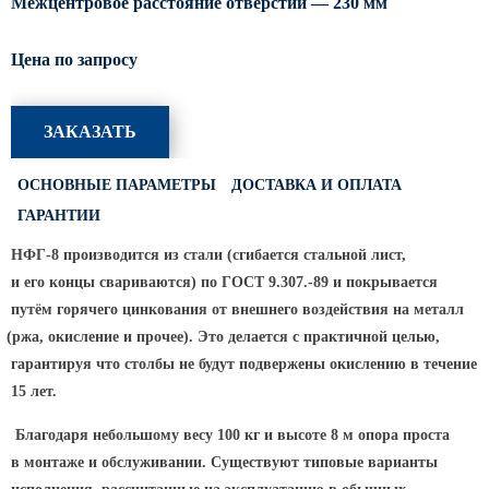
Межцентровое расстояние отверстий — 230 мм
Светофорные опоры
Цена по запросу
ОСФГ Светофорные граненые
стойки
ОГСГ Опоры граненые
ЗАКАЗАТЬ
светофорные г-образные
ОСФК Светофорные стойки
ОСНОВНЫЕ ПАРАМЕТРЫ
ДОСТАВКА И ОПЛАТА
круглоконические
ГАРАНТИИ
Складывающиеся опоры освещения
НФГ-8 производится из стали
(сгибается
стальной лист,
ОГКС Опоры граненые конические
и его концы свариваются) по ГОСТ 9.307.-89 и покрывается
складывающиеся
путём горячего цинкования от внешнего воздействия на металл
ОККС Опоры круглые конические
(ржа
, окисление и прочее). Это делается с практичной целью,
складывающиеся
гарантируя что столбы не будут подвержены окислению в течение
ПФГ Опоры граненые
15 лет.
складывающиеся фланцевые
Благодаря небольшому весу 100 кг и высоте 8 м опора проста
Опоры контактной сети
в монтаже и обслуживании. Существуют типовые варианты