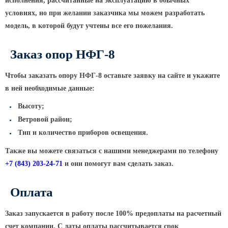
ТФГ Опора для контактной сети
исполнения, рассчитанные на эксплуатацию в обычных
фланцевая граненая
условиях, но при желании заказчика мы можем разработать
модель, в которой будут учтены все его пожелания.
Опоры граненые силовые
контактной сети (ОГСКС)
Заказ опор НФГ-8
Дорожные металлические рамы
МОГК Молниеотводы гранёные
Чтобы заказать опору НФГ-8 оставьте заявку на сайте и укажите
Высокомачтовые опоры
в ней необходимые данные:
ВМОН Высокомачтовые опоры со
Высоту;
стационарной короной
Ветровой район;
ВМО Высокомачтовые опоры с
Тип и количество приборов освещения.
мобильной короной
Также вы можете связаться с нашими менеджерами по телефону
Мачты связи
+7
(843
) 203-24-71
и они помогут вам сделать заказ.
РМГ Радиомачты. Опоры сотовoй
Оплата
связи
ОДН Радиомачты. Опоры двойного
Заказ запускается в работу после 100% предоплаты на расчетный
назначения
счет компании. С даты оплаты рассчитывается срок