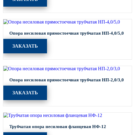
Архитектурная подсветка
ограждений
Светильники специального
назначения
Уличные фонари 2 метра
Опора несиловая прямостоечная трубчатая НП-4,0/5,0
Уличные фонари 6 метров
ЗАКАЗАТЬ
Уличные фонари 3 метра
Уличные фонари 1 метр
Уличные фонари 4 метра
Опора несиловая прямостоечная трубчатая НП-2,0/3,0
Антивандальные светильники и
питающие посты
ЗАКАЗАТЬ
ЗАКЛАДНЫЕ ДЕТАЛИ
МАФ (МАЛЫЕ АРХИТЕКТУРНЫЕ ФОРМЫ)
Трубчатая опора несиловая фланцевая НФ-12