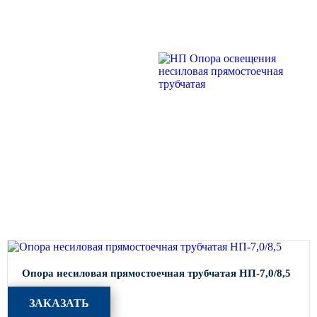
ФЛАНЦЕВАЯ
КРОНШТЕЙНЫ ДЛЯ УЛИЧНОГО
ОСВЕЩЕНИЯ
НП ОПОРА
Кронштейны для консольных
ОСВЕЩЕНИЯ
светильников
НЕСИЛОВАЯ
Кронштейн консольный для 2
ПРЯМОСТОЕЧНАЯ
светильников
ТРУБЧАТАЯ
Кронштейны для подвесных
светильников
Кронштейны для торшерных
светильников
Кронштейны для прожекторов
Кронштейны для опор однорожковые
Опора несиловая прямостоечная трубчатая НП-7,0/8,5
ПАРКОВОЕ ОСВЕЩЕНИЕ
ЗАКАЗАТЬ