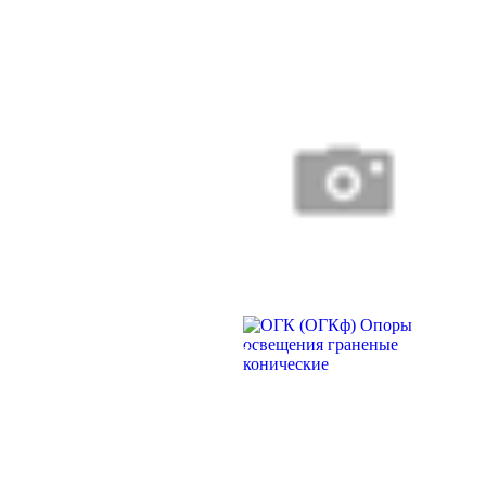
прямостоечные
ОГК (ОГКф) Опоры освещения
граненые конические
НФГ Опоры освещения несиловые
ОТП ОПОРЫ
фланцевые граненые
ТРУБЧАТЫЕ
НПГ Опоры освещения несиловые
ПРЯМОСТОЕЧНЫЕ
прямостоечные граненые
ОКК Опоры освещения
круглоконические
НФК Опоры освещения несиловые
фланцевые круглоконические
НПК Опоры освещения несиловые
прямостоечные круглоконические
ОГК (ОГКФ) ОПОРЫ
НФ Трубчатая опора освещения
ОСВЕЩЕНИЯ
несиловая фланцевая
ГРАНЕНЫЕ
НП Опора освещения несиловая
КОНИЧЕСКИЕ
прямостоечная трубчатая