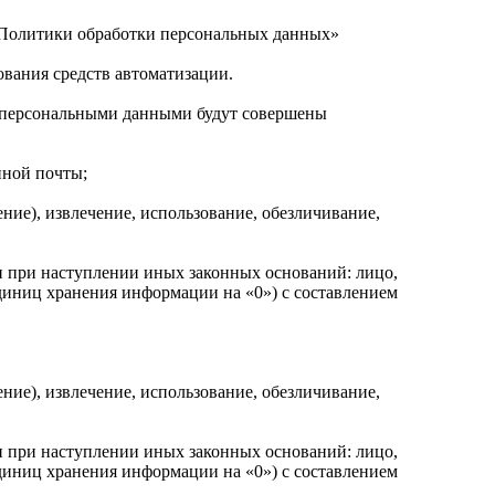
Политики
обработки персональных данных»
ования средств автоматизации.
с персональными данными будут совершены
нной почты;
ение), извлечение, использование, обезличивание,
и при наступлении иных законных оснований: лицо,
диниц хранения информации на
«0
») с составлением
ение), извлечение, использование, обезличивание,
и при наступлении иных законных оснований: лицо,
диниц хранения информации на
«0
») с составлением