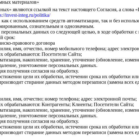
амных материалов»
фланцевые круглоконические
граненые опоры освещения
ных» являются ссылкой на текст настоящего Согласия, а слова
«
Уличные фонари 1 метр
s://invest-integ.ru/politika/
как с использованием средств автоматизации, так и без использ
НПК Опоры освещения несиловые
ОККС Силовые круглые
рмированным, сознательным и однозначным.
прямостоечные круглоконические
конические опоры освещения
Уличные фонари 4 метра
й персональных данных со следующей целью, в ходе обработки 
й срок:
НФ Трубчатая опора освещения
анско-правового договора
лия, имя, отчество, номер мобильного телефона; адрес электро
несиловая фланцевая
х обрабатываются: Посетители Сайта;
матизация, накопление, хранение, уточнение
(обновление
, измен
НП Опора освещения несиловая
 удаление, уничтожение персональных данных.
прямостоечная трубчатая
 дня получения согласия на обработку.
тижении цели их обработки, истечении срока их обработки ил
 производит стирание данных методом перезаписи
(замена
всех е
лия, имя, отчество; номер телефона; адрес электронной почты;
х обрабатываются: Контрагенты; Клиенты; Посетители Сайта;
матизация, накопление, хранение, уточнение
(обновление
, измен
 удаление, уничтожение персональных данных.
 дня получения согласия на обработку.
тижении цели их обработки, истечении срока их обработки ил
 производит стирание данных методом перезаписи
(замена
всех е