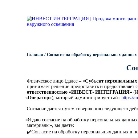
Опоры освещения
Гарантии
Вопрос-ответ
Несиловые опор
Кронштейны для
Парковые опоры
светильников
Кронштейны для уличного
Силовые опоры 
Парковые свети
освещения
Кронштейны для
светильников
Светофорные оп
Антивандальные 
Парковое освещение
питающие посты
Кронштейны для
КАТАЛОГ
ПОРТФОЛИО
ПРОИЗВОДСТВО
Складывающиес
Главная
/
Согласие на обработку персональных данных
светильников
Закладные детали
освещения
Со
Кронштейны для
МАФ (малые архитектурные
Опоры контактно
Физическое лицо
(далее
–
«
Субъект персональных
формы)
принимает решение предоставить и предоставляет с
Кронштейны для
Дорожные метал
ответственностью
«ИНВЕСТ
‐ ИНТЕГРАЦИЯ»
(
однорожковые
«
Оператор»
), который администрирует сайт
https://i
МОГК Молниеотв
Согласие дается путем совершения следующего дей
«Я
даю согласие на обработку персональных данных
Высокомачтовые
материалы», вы даете:
✔️Согласие на обработку персональных данных в п
Мачты связи