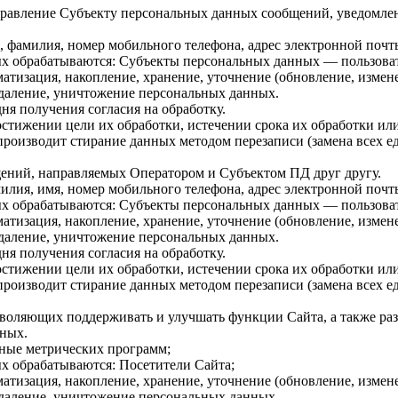
равление Субъекту персональных данных сообщений, уведомлени
, фамилия, номер мобильного телефона, адрес электронной почт
ых обрабатываются: Субъекты персональных данных — пользоват
матизация, накопление, хранение, уточнение
(обновление
, измен
 удаление, уничтожение персональных данных.
 дня получения согласия на обработку.
тижении цели их обработки, истечении срока их обработки ил
 производит стирание данных методом перезаписи
(замена
всех е
бщений, направляемых Оператором и Субъектом ПД друг другу.
илия, имя, номер мобильного телефона, адрес электронной почт
ых обрабатываются: Субъекты персональных данных — пользоват
матизация, накопление, хранение, уточнение
(обновление
, измен
 удаление, уничтожение персональных данных.
 дня получения согласия на обработку.
тижении цели их обработки, истечении срока их обработки ил
 производит стирание данных методом перезаписи
(замена
всех е
зволяющих поддерживать и улучшать функции Сайта, а также ра
нных.
ные метрических программ;
х обрабатываются: Посетители Сайта;
матизация, накопление, хранение, уточнение
(обновление
, измен
 удаление, уничтожение персональных данных.