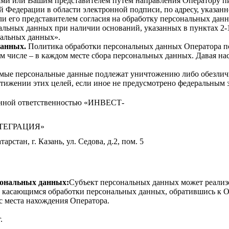
ами или Вашим представителем путем направления Оператору пи
й Федерации в области электронной подписи, по адресу, указанн
ли его представителем согласия на обработку персональных дан
льных данных при наличии оснований, указанных в пунктах 2-11 ч
альных данных».
данных.
Политика обработки персональных данных Оператора п
том числе – в каждом месте сбора персональных данных. Давая н
мые персональные данные подлежат уничтожению либо обезлич
стижении этих целей, если иное не предусмотрено федеральным 
нной ответственностью
«ИНВЕСТ
‐
НТЕГРАЦИЯ»
рстан, г. Казань, ул. Седова, д.2, пом. 5
сональных данных:
Субъект персональных данных может реализ
м, касающимся обработки персональных данных, обратившись к О
с места нахождения Оператора.
.