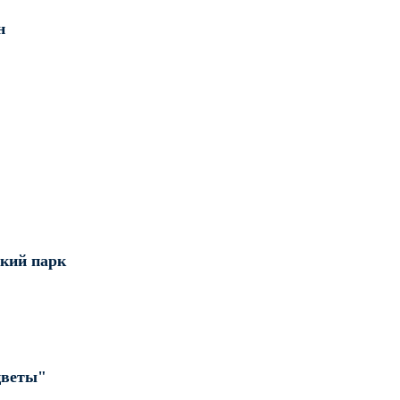
н
кий парк
цветы"