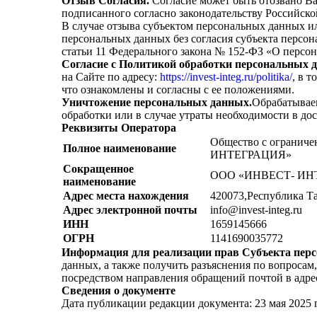
Отзыв Согласия.
Согласие может быть отозвано В
подписанного согласно законодательству Российско
В случае отзыва субъектом персональных данных и
персональных данных без согласия субъекта персона
статьи 11 Федерального закона № 152-ФЗ
«О
персон
Согласие с Политикой обработки персональных 
на Сайте по адресу:
https://invest-integ.ru/politika/
, в 
что ознакомлены и согласны с ее положениями.
Уничтожение персональных данных.
Обрабатывае
обработки или в случае утраты необходимости в до
Реквизиты Оператора
Общество с ограниче
Полное наименование
ИНТЕГРАЦИЯ»
Сокращенное
ООО
«ИНВЕСТ
‐ И
наименование
Адрес места нахождения
420073,Республика Тата
Адрес электронной почты
info@invest-integ.ru
ИНН
1659145666
ОГРН
1141690035772
Информация для реализации прав Субъекта пер
данных, а также получить разъяснения по вопроса
посредством направления обращений почтой в адре
Сведения о документе
Дата публикации редакции документа: 23 мая 2025 г