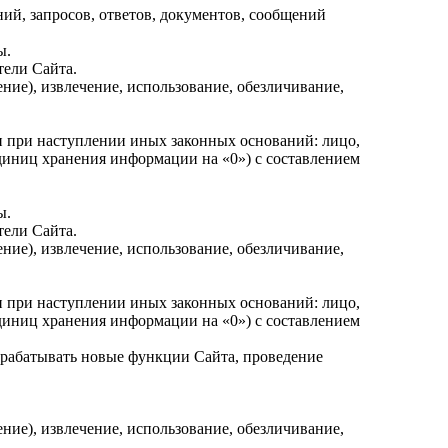
й, запросов, ответов, документов, сообщений
ы.
ели Сайта.
ение), извлечение, использование, обезличивание,
и при наступлении иных законных оснований: лицо,
диниц хранения информации на
«0
») с составлением
ы.
ели Сайта.
ение), извлечение, использование, обезличивание,
и при наступлении иных законных оснований: лицо,
диниц хранения информации на
«0
») с составлением
зрабатывать новые функции Сайта, проведение
ение), извлечение, использование, обезличивание,