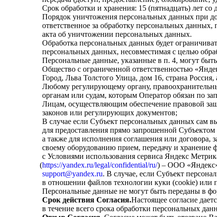
Срок обработки и хранения: 15
(пятнадцать
) лет со
Порядок уничтожения персональных данных при дос
ответственное за обработку персональных данных,
акта об уничтожении персональных данных.
Обработка персональных данных будет ограничивать
персональных данных, несовместимая с целью обра
Персональные данные, указанные в п. 4, могут быт
Общество с ограниченной ответственностью
«Янде
Город, Льва Толстого Улица, дом 16, страна Россия
Любому регулирующему органу, правоохранительны
органам или судам, которым Оператор обязан по з
Лицам, осуществляющим обеспечение правовой защи
законов или регулирующих документов;
В случае если Субъект персональных данных сам вы
для предоставления прямо запрошенной Субъектом
а также для исполнения соглашения или договора, 
своему оборудованию прием, передачу и хранение 
с Условиями использования сервиса Яндекс Метрик
(
https://yandex.ru/legal/confidential/ru/
) – ООО
«Яндекс
support@yandex.ru
. В случае, если Субъект персона
в отношении файлов технологии куки
(cookie
) или 
Персональные данные не могут быть переданы в фо
Срок действия Согласия.
Настоящее согласие даетс
в течение всего срока обработки персональных данн