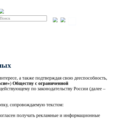
Пн-пт: 08:00-17:00
info@invest-
+7 (843) 203-
Парковые круглоконические
integ.ru
24-71
стойки SP
Заказать звонок
СТИ
О КОМПАНИИ
СТАТЬИ
КОНТАКТЫ
ных
 интересе, а также подтверждая свою дееспособность,
асие»
)
Обществу с ограниченной
 действующему по законодательству России
(далее
–
опку, сопровождаемую текстом:
огласен получать рекламные и информационные