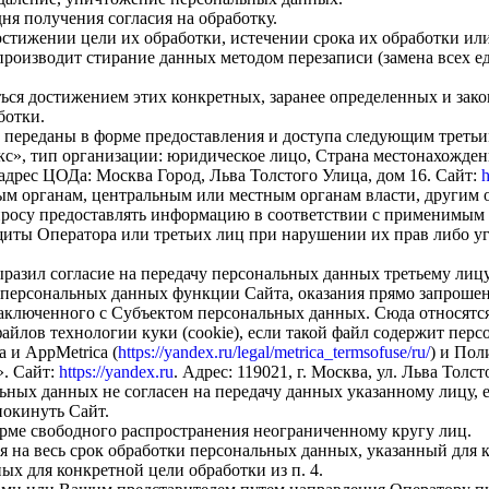
 дня получения согласия на обработку.
тижении цели их обработки, истечении срока их обработки ил
 производит стирание данных методом перезаписи
(замена
всех е
ся достижением этих конкретных, заранее определенных и зако
ботки.
ь переданы в форме предоставления и доступа следующим треть
кс
», тип организации: юридическое лицо, Страна местонахожден
, адрес ЦОДа: Москва Город, Льва Толстого Улица, дом 16. Сайт:
h
м органам, центральным или местным органам власти, другим
апросу предоставлять информацию в соответствии с применимым 
ты Оператора или третьих лиц при нарушении их прав либо уг
разил согласие на передачу персональных данных третьему лицу
 персональных данных функции Сайта, оказания прямо запроше
заключенного с Субъектом персональных данных. Сюда относятся
файлов технологии куки
(cookie
), если такой файл содержит перс
а и AppMetrica
(
https://yandex.ru/legal/metrica_termsofuse/ru/
) и По
». Сайт:
https://yandex.ru
. Адрес: 119021, г. Москва, ул. Льва Толс
льных данных не согласен на передачу данных указанному лицу,
покинуть Сайт.
рме свободного распространения неограниченному кругу лиц.
я на весь срок обработки персональных данных, указанный для к
ых для конкретной цели обработки из п. 4.