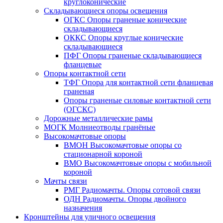
круглоконические
Складывающиеся опоры освещения
ОГКС Опоры граненые конические
складывающиеся
ОККС Опоры круглые конические
складывающиеся
ПФГ Опоры граненые складывающиеся
фланцевые
Опоры контактной сети
ТФГ Опора для контактной сети фланцевая
граненая
Опоры граненые силовые контактной сети
(ОГСКС)
Дорожные металлические рамы
МОГК Молниеотводы гранёные
Высокомачтовые опоры
ВМОН Высокомачтовые опоры со
стационарной короной
ВМО Высокомачтовые опоры с мобильной
короной
Мачты связи
РМГ Радиомачты. Опоры сотовoй связи
ОДН Радиомачты. Опоры двойного
назначения
Кронштейны для уличного освещения