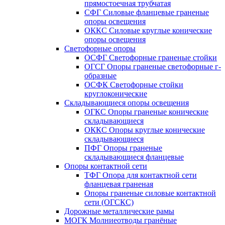
прямостоечная трубчатая
СФГ Силовые фланцевые граненые
опоры освещения
ОККС Силовые круглые конические
опоры освещения
Светофорные опоры
ОСФГ Светофорные граненые стойки
ОГСГ Опоры граненые светофорные г-
образные
ОСФК Светофорные стойки
круглоконические
Складывающиеся опоры освещения
ОГКС Опоры граненые конические
складывающиеся
ОККС Опоры круглые конические
складывающиеся
ПФГ Опоры граненые
складывающиеся фланцевые
Опоры контактной сети
ТФГ Опора для контактной сети
фланцевая граненая
Опоры граненые силовые контактной
сети (ОГСКС)
Дорожные металлические рамы
МОГК Молниеотводы гранёные