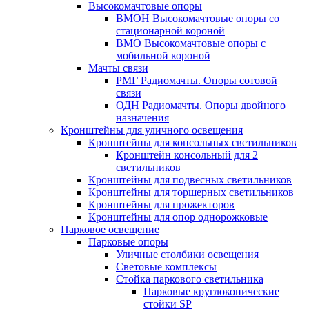
Высокомачтовые опоры
ВМОН Высокомачтовые опоры со
стационарной короной
ВМО Высокомачтовые опоры с
мобильной короной
Мачты связи
РМГ Радиомачты. Опоры сотовoй
связи
ОДН Радиомачты. Опоры двойного
назначения
Кронштейны для уличного освещения
Кронштейны для консольных светильников
Кронштейн консольный для 2
светильников
Кронштейны для подвесных светильников
Кронштейны для торшерных светильников
Кронштейны для прожекторов
Кронштейны для опор однорожковые
Парковое освещение
Парковые опоры
Уличные столбики освещения
Световые комплексы
Стойка паркового светильника
Парковые круглоконические
стойки SP