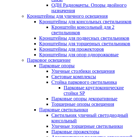
ОДН Радиомачты. Опоры двойного
назначения
Кронштейны для уличного освещения
Кронштейны для консольных светильников
Кронштейн консольный для 2
светильников
Кронштейны для подвесных светильников
Кронштейны для торшерных светильников
Кронштейны для прожекторов
Кронштейны для опор однорожковые
Парковое освещение
Парковые опоры
Уличные столбики освещения
Световые комплексы
Стойка паркового светильника
Парковые круглоконические
стойки SP
Парковые опоры декоративные
Торшерные опоры освещения
Парковые светильники
Светильник уличный светодиодный
консольный
Уличные торшерные светильники
Парковые прожекторы