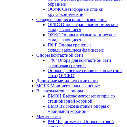
образные
ОСФК Светофорные стойки
круглоконические
Складывающиеся опоры освещения
ОГКС Опоры граненые конические
складывающиеся
ОККС Опоры круглые конические
складывающиеся
ПФГ Опоры граненые
складывающиеся фланцевые
Опоры контактной сети
ТФГ Опора для контактной сети
фланцевая граненая
Опоры граненые силовые контактной
сети (ОГСКС)
Дорожные металлические рамы
МОГК Молниеотводы гранёные
Высокомачтовые опоры
ВМОН Высокомачтовые опоры со
стационарной короной
ВМО Высокомачтовые опоры с
мобильной короной
Мачты связи
РМГ Радиомачты. Опоры сотовoй
связи