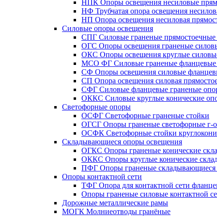
НПК Опоры освещения несиловые прям
НФ Трубчатая опора освещения несилов
НП Опора освещения несиловая прямост
Силовые опоры освещения
СПГ Силовые граненые прямостоечные
ОГС Опоры освещения граненые силов
ОКС Опоры освещения круглые силовы
МСО ФГ Силовые граненые фланцевые
СФ Опоры освещения силовые фланцев
СП Опора освещения силовая прямостое
СФГ Силовые фланцевые граненые опо
ОККС Силовые круглые конические оп
Светофорные опоры
ОСФГ Светофорные граненые стойки
ОГСГ Опоры граненые светофорные г-о
ОСФК Светофорные стойки круглокони
Складывающиеся опоры освещения
ОГКС Опоры граненые конические скл
ОККС Опоры круглые конические скла
ПФГ Опоры граненые складывающиеся
Опоры контактной сети
ТФГ Опора для контактной сети фланце
Опоры граненые силовые контактной с
Дорожные металлические рамы
МОГК Молниеотводы гранёные