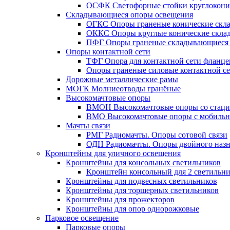
ОСФК Светофорные стойки круглокони
Складывающиеся опоры освещения
ОГКС Опоры граненые конические скл
ОККС Опоры круглые конические скла
ПФГ Опоры граненые складывающиеся
Опоры контактной сети
ТФГ Опора для контактной сети фланце
Опоры граненые силовые контактной с
Дорожные металлические рамы
МОГК Молниеотводы гранёные
Высокомачтовые опоры
ВМОН Высокомачтовые опоры со стаци
ВМО Высокомачтовые опоры с мобильн
Мачты связи
РМГ Радиомачты. Опоры сотовoй связи
ОДН Радиомачты. Опоры двойного назн
Кронштейны для уличного освещения
Кронштейны для консольных светильников
Кронштейн консольный для 2 светильн
Кронштейны для подвесных светильников
Кронштейны для торшерных светильников
Кронштейны для прожекторов
Кронштейны для опор однорожковые
Парковое освещение
Парковые опоры