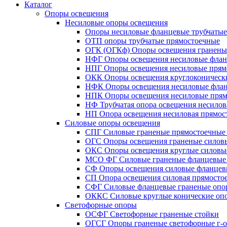
Каталог
Опоры освещения
Несиловые опоры освещения
Опоры несиловые фланцевые трубчаты
ОТП опоры трубчатые прямостоечные
ОГК (ОГКф) Опоры освещения гранены
НФГ Опоры освещения несиловые флан
НПГ Опоры освещения несиловые прям
ОКК Опоры освещения круглоконическ
НФК Опоры освещения несиловые флан
НПК Опоры освещения несиловые прям
НФ Трубчатая опора освещения несилов
НП Опора освещения несиловая прямост
Силовые опоры освещения
СПГ Силовые граненые прямостоечные
ОГС Опоры освещения граненые силов
ОКС Опоры освещения круглые силовы
МСО ФГ Силовые граненые фланцевые
СФ Опоры освещения силовые фланцев
СП Опора освещения силовая прямостое
СФГ Силовые фланцевые граненые опо
ОККС Силовые круглые конические оп
Светофорные опоры
ОСФГ Светофорные граненые стойки
ОГСГ Опоры граненые светофорные г-о