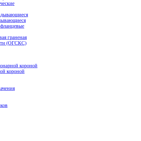
ческие
адывающиеся
дывающиеся
 фланцевые
вая граненая
ети (ОГСКС)
онарной короной
ой короной
ачения
иков