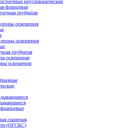
остоечные круглоконические
ая фланцевая
оечная трубчатая
 опоры освещения
ые
е
 опоры освещения
ые
чная трубчатая
ры освещения
оры освещения
бразные
ческие
адывающиеся
дывающиеся
 фланцевые
вая граненая
ети (ОГСКС)