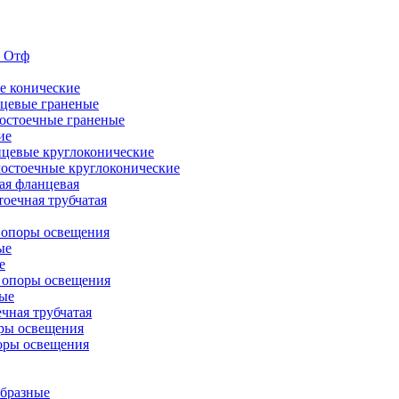
е Отф
е конические
цевые граненые
остоечные граненые
ие
цевые круглоконические
остоечные круглоконические
ая фланцевая
оечная трубчатая
 опоры освещения
ые
е
 опоры освещения
ые
чная трубчатая
ры освещения
оры освещения
бразные