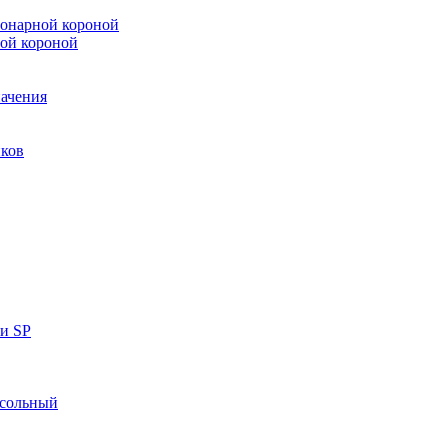
онарной короной
ой короной
ачения
иков
ки SP
нсольный