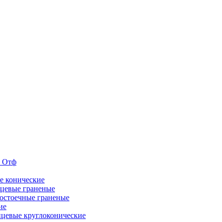
е Отф
е конические
цевые граненые
остоечные граненые
ие
цевые круглоконические