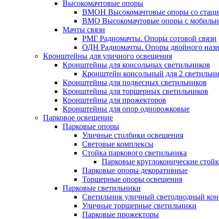
Высокомачтовые опоры
ВМОН Высокомачтовые опоры со стаци
ВМО Высокомачтовые опоры с мобильн
Мачты связи
РМГ Радиомачты. Опоры сотовoй связи
ОДН Радиомачты. Опоры двойного назн
Кронштейны для уличного освещения
Кронштейны для консольных светильников
Кронштейн консольный для 2 светильн
Кронштейны для подвесных светильников
Кронштейны для торшерных светильников
Кронштейны для прожекторов
Кронштейны для опор однорожковые
Парковое освещение
Парковые опоры
Уличные столбики освещения
Световые комплексы
Стойка паркового светильника
Парковые круглоконические стой
Парковые опоры декоративные
Торшерные опоры освещения
Парковые светильники
Светильник уличный светодиодный ко
Уличные торшерные светильники
Парковые прожекторы