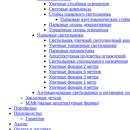
Уличные столбики освещения
Световые комплексы
Стойка паркового светильника
Парковые круглоконические стой
Парковые опоры декоративные
Торшерные опоры освещения
Парковые светильники
Светильник уличный светодиодный ко
Уличные торшерные светильники
Парковые прожекторы
Архитектурная подсветка ограждений
Светильники специального назначения
Уличные фонари 2 метра
Уличные фонари 6 метров
Уличные фонари 3 метра
Уличные фонари 1 метр
Уличные фонари 4 метра
Антивандальные светильники и питающие п
Закладные детали
МАФ (малые архитектурные формы)
Портфолио
Производство
Гарантии
Акции
Оплата и доставка