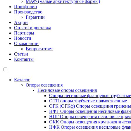
МАФ (малые архитектурные формы)
Портфолио
Производство
Гарантии
Акции
Оплата и доставка
Партнеры
Новости
О компании
Вопрос-ответ
Статьи
Контакты
Каталог
Опоры освещения
Несиловые опоры освещения
Опоры несиловые фланцевые трубчаты
ОТП опоры трубчатые прямостоечные
ОГК (ОГКф) Опоры освещения гранены
НФГ Опоры освещения несиловые флан
НПГ Опоры освещения несиловые прям
ОКК Опоры освещения круглоконическ
НФК Опоры освещения несиловые флан