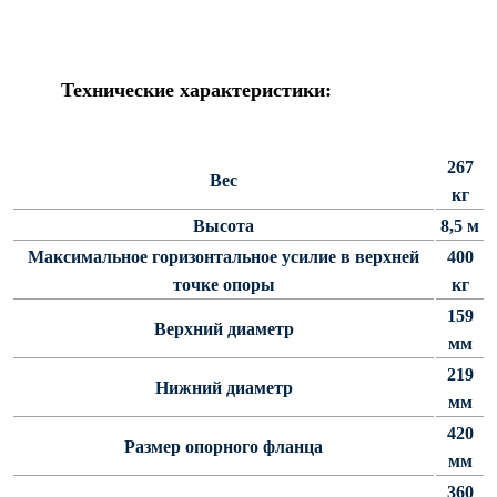
Силовые опоры освещения
СПГ Силовые граненые
прямостоечные опоры освещения
Технические характеристики:
ОГС Опоры освещения граненые
силовые
267
ОКС Опоры освещения круглые
Вес
силовые
кг
Высота
8,5 м
МСО ФГ Силовые граненые
фланцевые опоры освещения
Максимальное горизонтальное усилие в верхней
400
точке опоры
кг
СФ Опоры освещения силовые
фланцевые
159
Верхний диаметр
СП Опора освещения силовая
мм
прямостоечная трубчатая
219
Нижний диаметр
СФГ Силовые фланцевые
мм
граненые опоры освещения
420
Размер опорного фланца
ОККС Силовые круглые
мм
конические опоры освещения
360