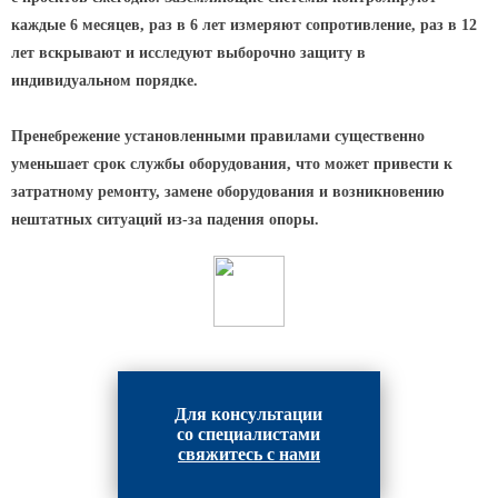
Архитектурная подсветка
ограждений
каждые 6 месяцев, раз в 6 лет измеряют сопротивление, раз в 12
лет вскрывают и исследуют выборочно защиту в
Светильники специального
назначения
индивидуальном порядке.
Уличные фонари 2 метра
Пренебрежение установленными правилами существенно
Уличные фонари 6 метров
уменьшает срок службы оборудования, что может привести к
Уличные фонари 3 метра
затратному ремонту, замене оборудования и возникновению
нештатных ситуаций из-за падения опоры.
Уличные фонари 1 метр
Уличные фонари 4 метра
Антивандальные светильники и
питающие посты
ЗАКЛАДНЫЕ ДЕТАЛИ
Для консультации
МАФ (МАЛЫЕ АРХИТЕКТУРНЫЕ ФОРМЫ)
со специалистами
свяжитесь с нами