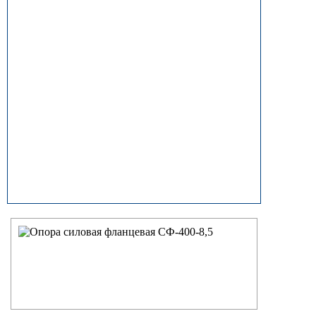
прямостоечные
ОГК (ОГКф) Опоры освещения
граненые конические
НФГ Опоры освещения несиловые
фланцевые граненые
НПГ Опоры освещения несиловые
прямостоечные граненые
ОКК Опоры освещения
круглоконические
НФК Опоры освещения несиловые
фланцевые круглоконические
НПК Опоры освещения несиловые
прямостоечные круглоконические
НФ Трубчатая опора освещения
несиловая фланцевая
НП Опора освещения несиловая
прямостоечная трубчатая