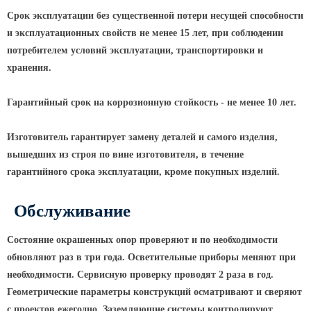
Срок эксплуатации без существенной потери несущей способности
Парковые опоры
и эксплуатационных свойств не менее 15 лет, при соблюдении
Уличные столбики освещения
потребителем условий эксплуатации, транспортировки и
хранения.
Световые комплексы
Стойка паркового светильника
Гарантийный срок на коррозионную стойкость - не менее 10 лет.
Парковые круглоконические
стойки SP
Изготовитель гарантирует замену деталей и самого изделия,
вышедших из строя по вине изготовителя, в течение
Парковые опоры декоративные
гарантийного срока эксплуатации, кроме покупных изделий.
Торшерные опоры освещения
Парковые светильники
Обслуживание
Светильник уличный
Состояние окрашенных опор проверяют и по необходимости
светодиодный консольный
обновляют раз в три года. Осветительные приборы меняют при
Уличные торшерные светильники
необходимости. Сервисную проверку проводят 2 раза в год.
Парковые прожекторы
Геометрические параметры конструкций осматривают и сверяют
с проектов ежегодно. Заземляющие системы контролируют