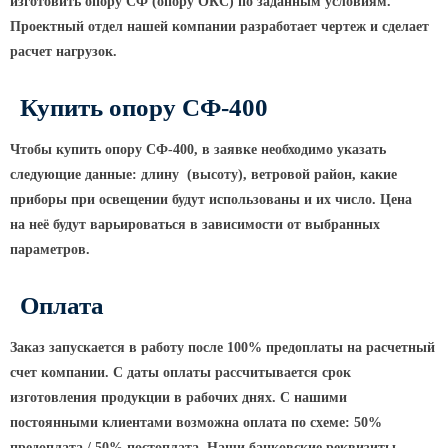
ТФГ Опора для контактной сети
изготовить опору СФ
(опору
ОКС) по заданным условиям.
фланцевая граненая
Проектный отдел нашей компании разработает чертеж и сделает
расчет нагрузок.
Опоры граненые силовые
контактной сети (ОГСКС)
Купить опору СФ-400
Дорожные металлические рамы
МОГК Молниеотводы гранёные
Чтобы купить опору СФ-400, в заявке необходимо указать
Высокомачтовые опоры
следующие данные: длину
(высоту
), ветровой район, какие
приборы при освещении будут использованы и их число. Цена
ВМОН Высокомачтовые опоры со
на неё будут варьироваться в зависимости от выбранных
стационарной короной
параметров.
ВМО Высокомачтовые опоры с
мобильной короной
Оплата
Мачты связи
Заказ запускается в работу после 100% предоплаты на расчетный
РМГ Радиомачты. Опоры сотовoй
связи
счет компании. С даты оплаты рассчитывается срок
изготовления продукции в рабочих днях. С нашими
ОДН Радиомачты. Опоры двойного
постоянными клиентами возможна оплата по схеме: 50%
назначения
предоплата / 50% постоплата. Наши банковские реквизиты