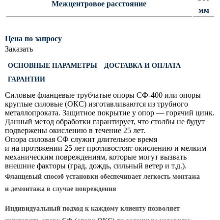
Межцентровое расстояние
Светофорные опоры
мм
ОСФГ Светофорные граненые
стойки
Цена по запросу
Заказать
ОГСГ Опоры граненые
светофорные г-образные
ОСНОВНЫЕ ПАРАМЕТРЫ
ДОСТАВКА И ОПЛАТА
ОСФК Светофорные стойки
ГАРАНТИИ
круглоконические
Силовые фланцевые трубчатые опоры СФ-400 или опоры
круглые силовые
(ОКС
) изготавливаются из трубного
Складывающиеся опоры освещения
металлопроката. Защитное покрытие у опор — горячий цинк.
Данный метод обработки гарантирует, что столбы не будут
ОГКС Опоры граненые конические
подвержены окислению в течение 25 лет.
складывающиеся
Опора силовая СФ служит длительное время
и на протяжении 25 лет противостоят окислению и мелким
ОККС Опоры круглые конические
механическим повреждениям, которые могут вызвать
складывающиеся
внешние факторы
(град
, дождь, сильный ветер и т.д.).
ПФГ Опоры граненые
Фланцевый способ установки обеспечивает легкость монтажа
складывающиеся фланцевые
и демонтажа в случае повреждения
Опоры контактной сети
Индивидуальный подход к каждому клиенту позволяет