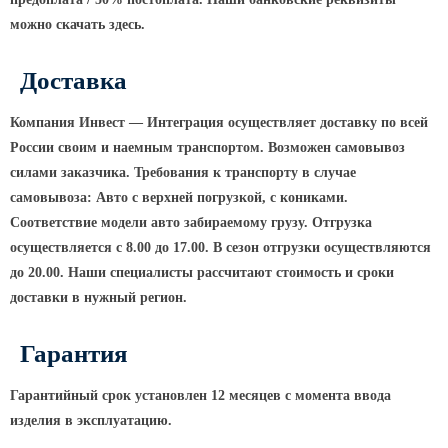
можно скачать здесь.
КРОНШТЕЙНЫ ДЛЯ УЛИЧНОГО
ОСВЕЩЕНИЯ
Доставка
Кронштейны для консольных
Компания Инвест — Интеграция осуществляет доставку по всей
светильников
России своим и наемным транспортом. Возможен самовывоз
силами заказчика. Требования к транспорту в случае
Кронштейн консольный для 2
светильников
самовывоза: Авто с верхней погрузкой, с кониками.
Соответствие модели авто забираемому грузу. Отгрузка
Кронштейны для подвесных
осуществляется с 8.00 до 17.00. В сезон отгрузки осуществляются
светильников
до 20.00. Наши специалисты рассчитают стоимость и сроки
Кронштейны для торшерных
доставки в нужный регион.
светильников
Кронштейны для прожекторов
Гарантия
Кронштейны для опор однорожковые
Гарантийный срок установлен 12 месяцев с момента ввода
ПАРКОВОЕ ОСВЕЩЕНИЕ
изделия в эксплуатацию.