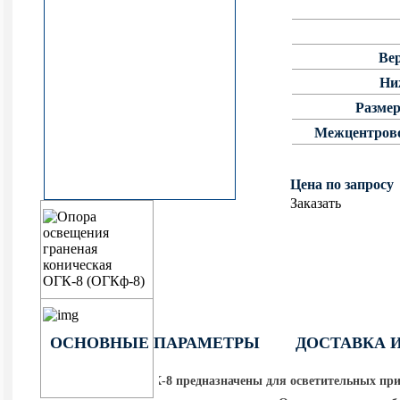
фланцевые круглоконические
граненые опоры освещения
Уличные фонари 1 метр
Ве
НПК Опоры освещения несиловые
ОККС Силовые круглые
прямостоечные круглоконические
конические опоры освещения
Уличные фонари 4 метра
Ни
Размер
НФ Трубчатая опора освещения
Межцентрово
несиловая фланцевая
НП Опора освещения несиловая
Цена по запросу
прямостоечная трубчатая
Заказать
ОСНОВНЫЕ ПАРАМЕТРЫ
ДОСТАВКА 
Опоры граненые ОГК-8 предназначены для осветительных при