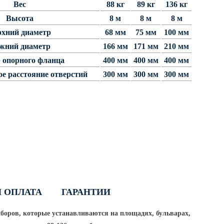
Вес
88 кг
89 кг
136 кг
Высота
8 м
8 м
8 м
рхний диаметр
68 мм
75 мм
100 мм
жний диаметр
166 мм
171 мм
210 мм
 опорного фланца
400 мм
400 мм
400 мм
е расстояние отверстий
300 мм
300 мм
300 мм
И ОПЛАТА
ГАРАНТИИ
боров, которые устанавливаются на площадях, бульварах,