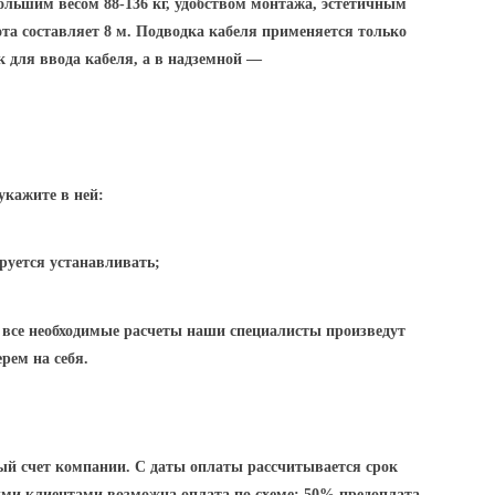
ольшим весом 88-136 кг, удобством монтажа, эстетичным
ота составляет 8 м. Подводка кабеля применяется только
к для ввода кабеля, а в надземной —
укажите в ней:
руется устанавливать;
 все необходимые расчеты наши специалисты произведут
рем на себя.
ный счет компании. С даты оплаты рассчитывается срок
ми клиентами возможна оплата по схеме: 50% предоплата