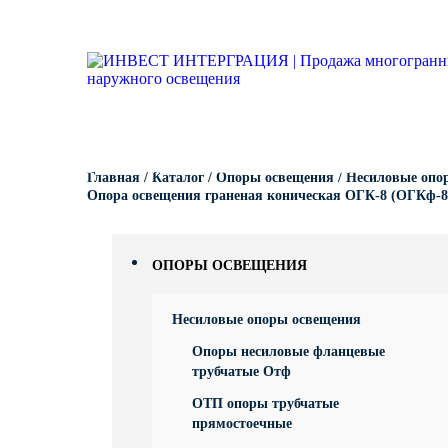
Опоры освещения
Гарантии
Вопрос-ответ
Несиловые опор
Кронштейны для
Парковые опоры
светильников
Кронштейны для уличного
Силовые опоры 
Парковые свети
освещения
Кронштейны для
светильников
Светофорные оп
Антивандальные 
Парковое освещение
питающие посты
Кронштейны для
КАТАЛОГ
ПОРТФОЛИО
ПРОИЗВОДСТВО
Складывающиес
Главная
/
Каталог
/
Опоры освещения
/
Несиловые опо
светильников
Закладные детали
освещения
Опора освещения граненая коническая ОГК-8 (ОГКф-8
Кронштейны для
МАФ (малые архитектурные
Опоры контактно
формы)
ОПОРЫ ОСВЕЩЕНИЯ
Кронштейны для
Дорожные метал
однорожковые
Несиловые опоры освещения
МОГК Молниеотв
Опоры несиловые фланцевые
трубчатые Отф
Высокомачтовые
ОТП опоры трубчатые
прямостоечные
Мачты связи